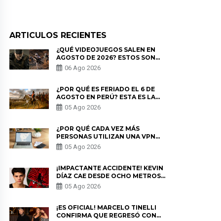
ARTICULOS RECIENTES
¿QUÉ VIDEOJUEGOS SALEN EN
AGOSTO DE 2026? ESTOS SON
LOS ESTRENOS MÁS ESPERADOS
06 Ago 2026
¿POR QUÉ ES FERIADO EL 6 DE
AGOSTO EN PERÚ? ESTA ES LA
HISTORIA
05 Ago 2026
¿POR QUÉ CADA VEZ MÁS
PERSONAS UTILIZAN UNA VPN
PARA PROTEGER SU
05 Ago 2026
PRIVACIDAD?
¡IMPACTANTE ACCIDENTE! KEVIN
DÍAZ CAE DESDE OCHO METROS
EN “ESTO ES GUERRA” Y GENERA
05 Ago 2026
PREOCUPACIÓN
¡ES OFICIAL! MARCELO TINELLI
CONFIRMA QUE REGRESÓ CON