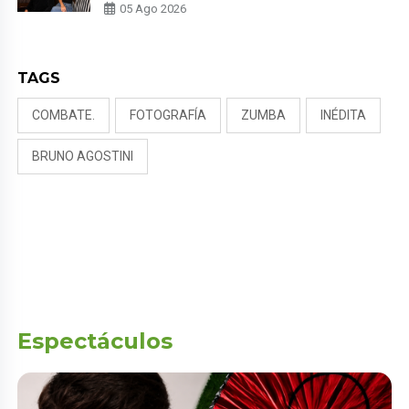
MILETT FIGUEROA: “EL AMOR
05 Ago 2026
PUDO MÁS”
TAGS
COMBATE.
FOTOGRAFÍA
ZUMBA
INÉDITA
BRUNO AGOSTINI
Espectáculos