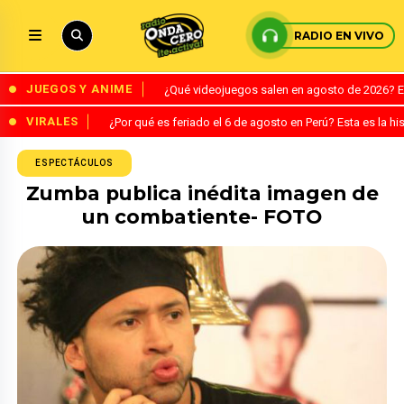
RADIO EN VIVO
JUEGOS Y ANIME
¿Qué videojuegos salen en agosto de 2026? 
VIRALES
¿Por qué es feriado el 6 de agosto en Perú? Esta es la his
ESPECTÁCULOS
Zumba publica inédita imagen de
un combatiente- FOTO