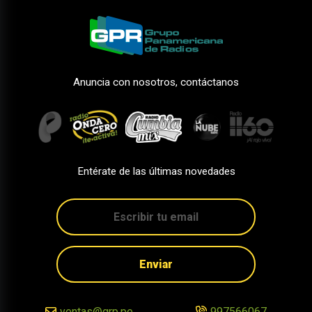
Anuncia con nosotros, contáctanos
Entérate de las últimas novedades
Enviar
ventas@grp.pe
997566067