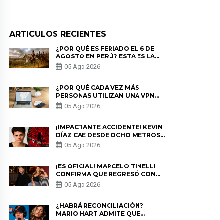
ARTICULOS RECIENTES
¿POR QUÉ ES FERIADO EL 6 DE
AGOSTO EN PERÚ? ESTA ES LA
HISTORIA
05 Ago 2026
¿POR QUÉ CADA VEZ MÁS
PERSONAS UTILIZAN UNA VPN
PARA PROTEGER SU
05 Ago 2026
PRIVACIDAD?
¡IMPACTANTE ACCIDENTE! KEVIN
DÍAZ CAE DESDE OCHO METROS
EN “ESTO ES GUERRA” Y GENERA
05 Ago 2026
PREOCUPACIÓN
¡ES OFICIAL! MARCELO TINELLI
CONFIRMA QUE REGRESÓ CON
MILETT FIGUEROA: “EL AMOR
05 Ago 2026
PUDO MÁS”
¿HABRÁ RECONCILIACIÓN?
MARIO HART ADMITE QUE