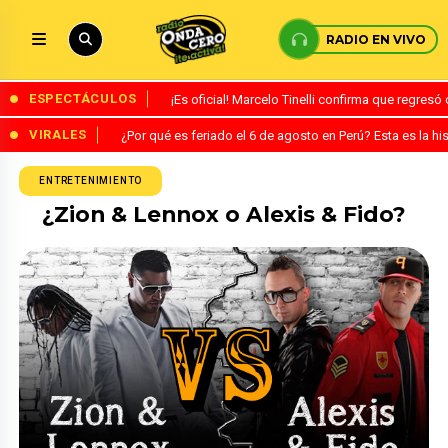
RADIO EN VIVO
ESPECTÁCULOS
¡Es oficial! Marcelo Tinelli confirma que regres
VIRALES
¿Por qué es feriado el 6 de agosto en Perú? Esta es la his
ENTRETENIMIENTO
¿Zion & Lennox o Alexis & Fido?