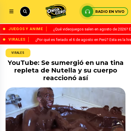
RADIO EN VIVO
JUEGOS Y ANIME
¿Qué videojuegos salen en agosto de 2026? 
VIRALES
¿Por qué es feriado el 6 de agosto en Perú? Esta es la his
VIRALES
YouTube: Se sumergió en una tina
repleta de Nutella y su cuerpo
reaccionó así