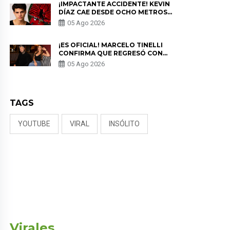
¡IMPACTANTE ACCIDENTE! KEVIN
DÍAZ CAE DESDE OCHO METROS
EN “ESTO ES GUERRA” Y GENERA
05 Ago 2026
PREOCUPACIÓN
¡ES OFICIAL! MARCELO TINELLI
CONFIRMA QUE REGRESÓ CON
MILETT FIGUEROA: “EL AMOR
05 Ago 2026
PUDO MÁS”
TAGS
YOUTUBE
VIRAL
INSÓLITO
Virales