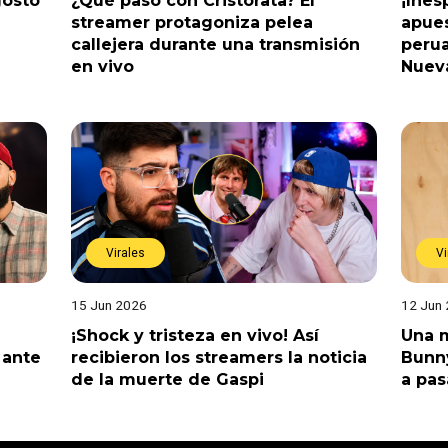
gosto
¿Qué pasó con Cristorata? El
¡Ine
streamer protagoniza pelea
apues
callejera durante una transmisión
perua
en vivo
Nuev
Virales
Vi
15 Jun 2026
12 Jun
¡Shock y tristeza en vivo! Así
Una m
 ante
recibieron los streamers la noticia
Bunny
de la muerte de Gaspi
a pas