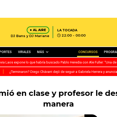
AL AIRE
LA TOCADA
22:00 - 00:00
DJ Bans y DJ Mariane
PORTES
VIRALES
MÁS
CONCURSOS
PROGR
avia Laos expone lo que habría buscado Pablo Heredia con Ale Fuller: “Una de
S
¿Terminaron? Diego Chávarri dejó de seguir a Gabriela Herrera y anunci
ió en clase y profesor le de
manera