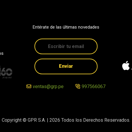
Entérate de las últimas novedades
os
Enviar
ventas@grp.pe
997566067
Copyright © GPR S.A. |
2026
Todos los Derechos Reservados.