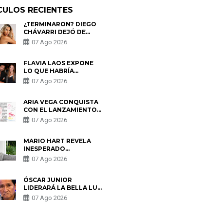
CULOS RECIENTES
¿TERMINARON? DIEGO
CHÁVARRI DEJÓ DE
SEGUIR A GABRIELA
07 Ago 2026
HERRERA Y ANUNCIA SU
SALIDA DE PÓDCAST
FLAVIA LAOS EXPONE
LO QUE HABRÍA
BUSCADO PABLO
07 Ago 2026
HEREDIA CON ALE
FULLER: “UNA DE LAS
PARTES QUERÍA EL
ARIA VEGA CONQUISTA
REMEMBER”
CON EL LANZAMIENTO
DE “TOTOTO (+4)”
07 Ago 2026
MARIO HART REVELA
INESPERADO
PROBLEMA DE SALUD
07 Ago 2026
ANTES DE SEPARARSE
DE KORINA: “ME
ENCONTRARON UN
ÓSCAR JUNIOR
TUMOR”
LIDERARÁ LA BELLA LUZ
TRAS SALIDA DE SU
07 Ago 2026
PADRE POR POLÉMICA
CON NALDY SALDAÑA