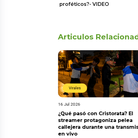
proféticos?- VIDEO
Articulos Relaciona
Virales
16 Jul 2026
riado el 6 de
¿Qué pasó con Cristorata? El
? Esta es la
streamer protagoniza pelea
callejera durante una transmi
en vivo