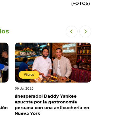
(FOTOS)
dos
Virales
Virales
06 Jul 2026
25 Jun 202
¡Inesperado! Daddy Yankee
¡Juntos 
apuesta por la gastronomía
reaccion
sión
peruana con una anticuchería en
ante de
Nueva York