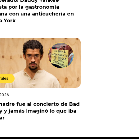
sperado! Daddy Yankee
ta por la gastronomía
na con una anticuchería en
a York
rales
 2026
adre fue al concierto de Bad
 y jamás imaginó lo que iba
ar