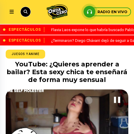
RADIO EN VIVO
ESPECTÁCULOS
Flavia Laos expone lo que habría buscado Pablo 
ESPECTÁCULOS
¿Terminaron? Diego Chávarri dejó de seguir a Ga
JUEGOS Y ANIME
YouTube: ¿Quieres aprender a
bailar? Esta sexy chica te enseñará
de forma muy sensual