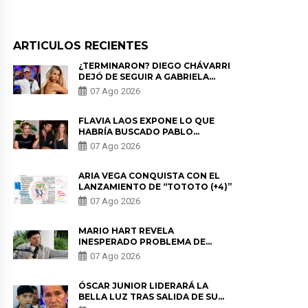
ARTICULOS RECIENTES
¿TERMINARON? DIEGO CHÁVARRI
DEJÓ DE SEGUIR A GABRIELA
HERRERA Y ANUNCIA SU SALIDA
07 Ago 2026
DE PÓDCAST
FLAVIA LAOS EXPONE LO QUE
HABRÍA BUSCADO PABLO
HEREDIA CON ALE FULLER: “UNA
07 Ago 2026
DE LAS PARTES QUERÍA EL
REMEMBER”
ARIA VEGA CONQUISTA CON EL
LANZAMIENTO DE “TOTOTO (+4)”
07 Ago 2026
MARIO HART REVELA
INESPERADO PROBLEMA DE
SALUD ANTES DE SEPARARSE DE
07 Ago 2026
KORINA: “ME ENCONTRARON UN
TUMOR”
ÓSCAR JUNIOR LIDERARÁ LA
BELLA LUZ TRAS SALIDA DE SU
PADRE POR POLÉMICA CON