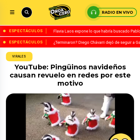
RADIO EN VIVO
ESPECTÁCULOS
Flavia Laos expone lo que habría buscado Pablo 
ESPECTÁCULOS
¿Terminaron? Diego Chávarri dejó de seguir a Ga
VIRALES
YouTube: Pingüinos navideños
causan revuelo en redes por este
motivo