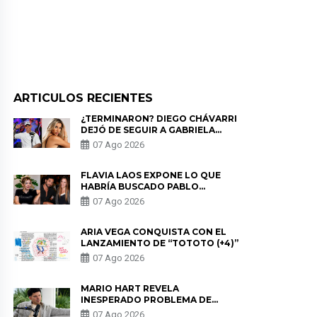
ARTICULOS RECIENTES
¿TERMINARON? DIEGO CHÁVARRI
DEJÓ DE SEGUIR A GABRIELA
HERRERA Y ANUNCIA SU SALIDA
07 Ago 2026
DE PÓDCAST
FLAVIA LAOS EXPONE LO QUE
HABRÍA BUSCADO PABLO
HEREDIA CON ALE FULLER: “UNA
07 Ago 2026
DE LAS PARTES QUERÍA EL
REMEMBER”
ARIA VEGA CONQUISTA CON EL
LANZAMIENTO DE “TOTOTO (+4)”
07 Ago 2026
MARIO HART REVELA
INESPERADO PROBLEMA DE
SALUD ANTES DE SEPARARSE DE
07 Ago 2026