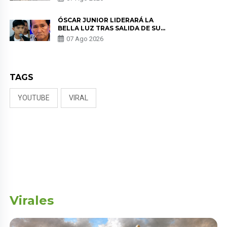
KORINA: “ME ENCONTRARON UN
TUMOR”
ÓSCAR JUNIOR LIDERARÁ LA
BELLA LUZ TRAS SALIDA DE SU
PADRE POR POLÉMICA CON
07 Ago 2026
NALDY SALDAÑA
TAGS
YOUTUBE
VIRAL
Virales