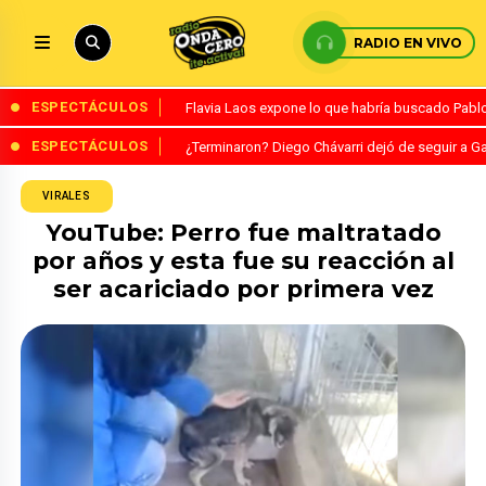
RADIO EN VIVO
ESPECTÁCULOS
Flavia Laos expone lo que habría buscado Pablo 
ESPECTÁCULOS
¿Terminaron? Diego Chávarri dejó de seguir a Ga
VIRALES
YouTube: Perro fue maltratado
por años y esta fue su reacción al
ser acariciado por primera vez