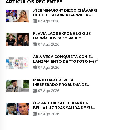
ARTICULOS RECIENTES
¿TERMINARON? DIEGO CHÁVARRI
DEJÓ DE SEGUIR A GABRIELA
HERRERA Y ANUNCIA SU SALIDA
07 Ago 2026
DE PÓDCAST
FLAVIA LAOS EXPONE LO QUE
HABRÍA BUSCADO PABLO
HEREDIA CON ALE FULLER: “UNA
07 Ago 2026
DE LAS PARTES QUERÍA EL
REMEMBER”
ARIA VEGA CONQUISTA CON EL
LANZAMIENTO DE “TOTOTO (+4)”
07 Ago 2026
MARIO HART REVELA
INESPERADO PROBLEMA DE
SALUD ANTES DE SEPARARSE DE
07 Ago 2026
KORINA: “ME ENCONTRARON UN
TUMOR”
ÓSCAR JUNIOR LIDERARÁ LA
BELLA LUZ TRAS SALIDA DE SU
PADRE POR POLÉMICA CON
07 Ago 2026
NALDY SALDAÑA