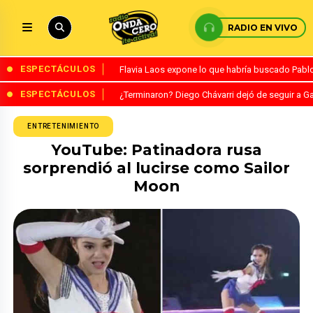
RADIO EN VIVO
ESPECTÁCULOS
Flavia Laos expone lo que habría buscado Pablo 
ESPECTÁCULOS
¿Terminaron? Diego Chávarri dejó de seguir a Ga
ENTRETENIMIENTO
YouTube: Patinadora rusa
sorprendió al lucirse como Sailor
Moon