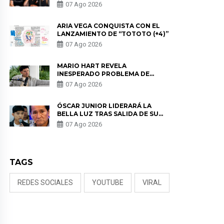
HEREDIA CON ALE FULLER: “UNA
07 Ago 2026
DE LAS PARTES QUERÍA EL
REMEMBER”
ARIA VEGA CONQUISTA CON EL
LANZAMIENTO DE “TOTOTO (+4)”
07 Ago 2026
MARIO HART REVELA
INESPERADO PROBLEMA DE
SALUD ANTES DE SEPARARSE DE
07 Ago 2026
KORINA: “ME ENCONTRARON UN
TUMOR”
ÓSCAR JUNIOR LIDERARÁ LA
BELLA LUZ TRAS SALIDA DE SU
PADRE POR POLÉMICA CON
07 Ago 2026
NALDY SALDAÑA
TAGS
REDES SOCIALES
YOUTUBE
VIRAL