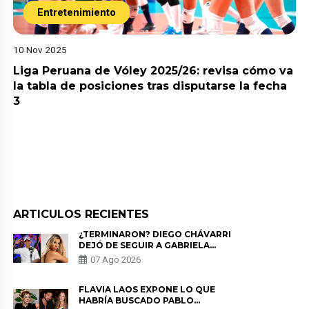
Entretenimiento
10 Nov 2025
Liga Peruana de Vóley 2025/26: revisa cómo va
la tabla de posiciones tras disputarse la fecha
3
ARTICULOS RECIENTES
¿TERMINARON? DIEGO CHÁVARRI
DEJÓ DE SEGUIR A GABRIELA
HERRERA Y ANUNCIA SU SALIDA
07 Ago 2026
DE PÓDCAST
FLAVIA LAOS EXPONE LO QUE
HABRÍA BUSCADO PABLO