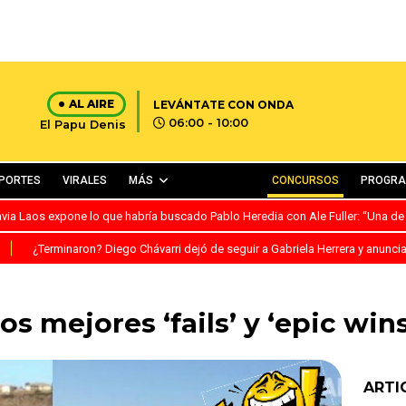
AL AIRE
LEVÁNTATE CON ONDA
06:00 - 10:00
El Papu Denis
PORTES
VIRALES
MÁS
CONCURSOS
PROGR
avia Laos expone lo que habría buscado Pablo Heredia con Ale Fuller: “Una de
S
¿Terminaron? Diego Chávarri dejó de seguir a Gabriela Herrera y anunci
s mejores ‘fails’ y ‘epic win
ARTI