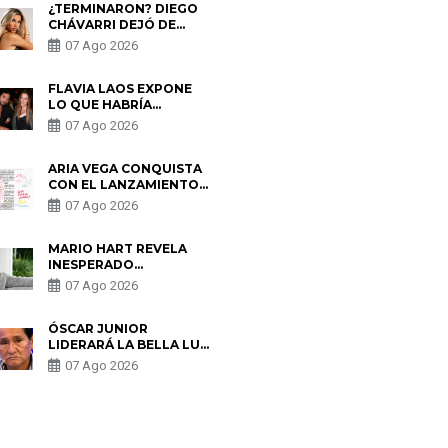
¿TERMINARON? DIEGO
CHÁVARRI DEJÓ DE
SEGUIR A GABRIELA
07 Ago 2026
HERRERA Y ANUNCIA SU
SALIDA DE PÓDCAST
FLAVIA LAOS EXPONE
LO QUE HABRÍA
BUSCADO PABLO
07 Ago 2026
HEREDIA CON ALE
FULLER: “UNA DE LAS
PARTES QUERÍA EL
ARIA VEGA CONQUISTA
REMEMBER”
CON EL LANZAMIENTO
DE “TOTOTO (+4)”
07 Ago 2026
MARIO HART REVELA
INESPERADO
PROBLEMA DE SALUD
07 Ago 2026
ANTES DE SEPARARSE
DE KORINA: “ME
ENCONTRARON UN
ÓSCAR JUNIOR
TUMOR”
LIDERARÁ LA BELLA LUZ
TRAS SALIDA DE SU
07 Ago 2026
PADRE POR POLÉMICA
CON NALDY SALDAÑA
S