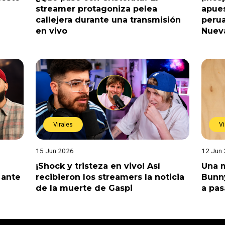
streamer protagoniza pelea
apues
callejera durante una transmisión
perua
en vivo
Nuev
Virales
Vi
15 Jun 2026
12 Jun
¡Shock y tristeza en vivo! Así
Una m
 ante
recibieron los streamers la noticia
Bunny
de la muerte de Gaspi
a pas