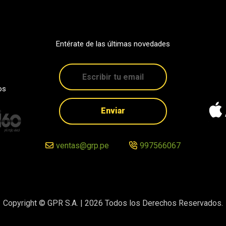
Entérate de las últimas novedades
os
Enviar
ventas@grp.pe
997566067
Copyright © GPR S.A. |
2026
Todos los Derechos Reservados.