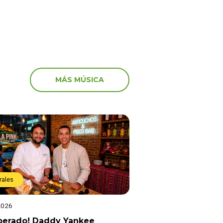
MÁS MÚSICA
rales
2026
sperado! Daddy Yankee