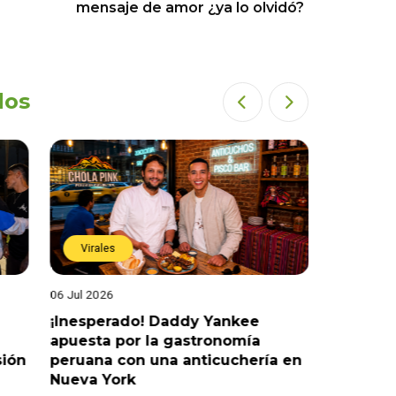
mensaje de amor ¿ya lo olvidó?
dos
Virales
Virales
06 Jul 2026
25 Jun 202
¡Inesperado! Daddy Yankee
¡Juntos 
apuesta por la gastronomía
reaccion
sión
peruana con una anticuchería en
ante de
Nueva York