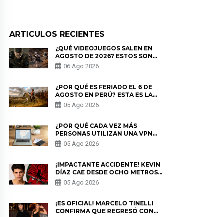
ARTICULOS RECIENTES
¿QUÉ VIDEOJUEGOS SALEN EN
AGOSTO DE 2026? ESTOS SON
LOS ESTRENOS MÁS ESPERADOS
06 Ago 2026
¿POR QUÉ ES FERIADO EL 6 DE
AGOSTO EN PERÚ? ESTA ES LA
HISTORIA
05 Ago 2026
¿POR QUÉ CADA VEZ MÁS
PERSONAS UTILIZAN UNA VPN
PARA PROTEGER SU
05 Ago 2026
PRIVACIDAD?
¡IMPACTANTE ACCIDENTE! KEVIN
DÍAZ CAE DESDE OCHO METROS
EN “ESTO ES GUERRA” Y GENERA
05 Ago 2026
PREOCUPACIÓN
¡ES OFICIAL! MARCELO TINELLI
CONFIRMA QUE REGRESÓ CON