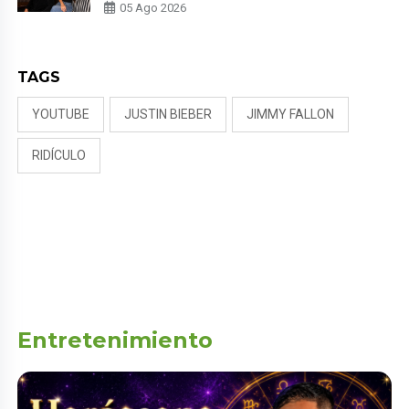
MILETT FIGUEROA: “EL AMOR
05 Ago 2026
PUDO MÁS”
TAGS
YOUTUBE
JUSTIN BIEBER
JIMMY FALLON
RIDÍCULO
Entretenimiento