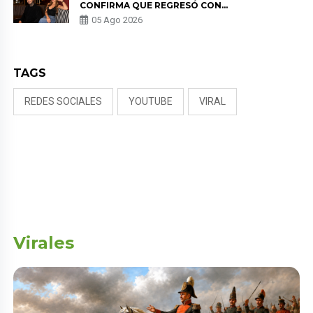
CONFIRMA QUE REGRESÓ CON
MILETT FIGUEROA: “EL AMOR
05 Ago 2026
PUDO MÁS”
TAGS
REDES SOCIALES
YOUTUBE
VIRAL
Virales