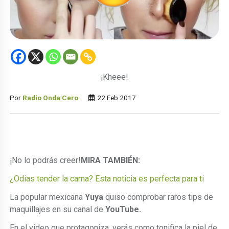
¡Kheee!
Por
Radio Onda Cero
22 Feb 2017
¡No lo podrás creer!
MIRA TAMBIÉN:
¿Odias tender la cama? Esta noticia es perfecta para ti
La popular mexicana
Yuya
quiso comprobar raros tips de
maquillajes en su canal de
YouTube.
En el video que protagoniza, verás como tonifica la piel de