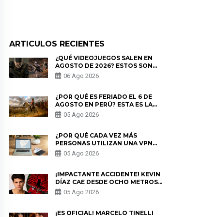
ARTICULOS RECIENTES
¿QUÉ VIDEOJUEGOS SALEN EN
AGOSTO DE 2026? ESTOS SON
LOS ESTRENOS MÁS ESPERADOS
06 Ago 2026
¿POR QUÉ ES FERIADO EL 6 DE
AGOSTO EN PERÚ? ESTA ES LA
HISTORIA
05 Ago 2026
¿POR QUÉ CADA VEZ MÁS
PERSONAS UTILIZAN UNA VPN
PARA PROTEGER SU
05 Ago 2026
PRIVACIDAD?
¡IMPACTANTE ACCIDENTE! KEVIN
DÍAZ CAE DESDE OCHO METROS
EN “ESTO ES GUERRA” Y GENERA
05 Ago 2026
PREOCUPACIÓN
¡ES OFICIAL! MARCELO TINELLI