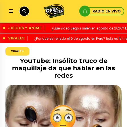
RADIO EN VIVO
JUEGOS Y ANIME
¿Qué videojuegos salen en agosto de 2026? 
VIRALES
¿Por qué es feriado el 6 de agosto en Perú? Esta es la his
VIRALES
YouTube: Insólito truco de
maquillaje da que hablar en las
redes