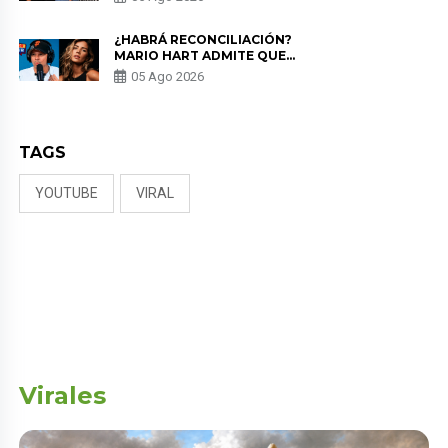
PUDO MÁS”
¿HABRÁ RECONCILIACIÓN?
MARIO HART ADMITE QUE
PODRÍA VOLVER CON KORINA
05 Ago 2026
RIVADENEIRA: “NO LE CERRARÍA
LAS PUERTAS”
TAGS
YOUTUBE
VIRAL
Virales