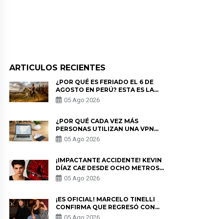
ARTICULOS RECIENTES
¿POR QUÉ ES FERIADO EL 6 DE
AGOSTO EN PERÚ? ESTA ES LA
HISTORIA
05 Ago 2026
¿POR QUÉ CADA VEZ MÁS
PERSONAS UTILIZAN UNA VPN
PARA PROTEGER SU
05 Ago 2026
PRIVACIDAD?
¡IMPACTANTE ACCIDENTE! KEVIN
DÍAZ CAE DESDE OCHO METROS
EN “ESTO ES GUERRA” Y GENERA
05 Ago 2026
PREOCUPACIÓN
¡ES OFICIAL! MARCELO TINELLI
CONFIRMA QUE REGRESÓ CON
MILETT FIGUEROA: “EL AMOR
05 Ago 2026