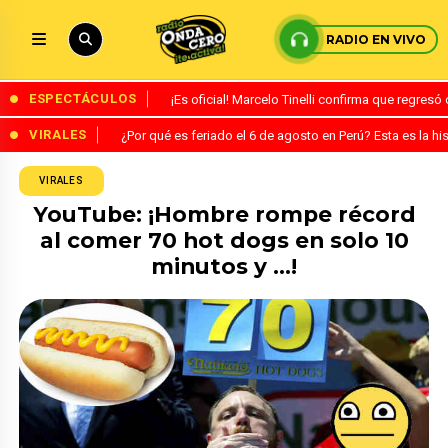
RADIO EN VIVO
ESPECTÁCULOS
¡Es oficial! Marcelo Tinelli confirma que regres
VIRALES
¿Por qué es feriado el 6 de agosto en Perú? Esta es la his
VIRALES
YouTube: ¡Hombre rompe récord
al comer 70 hot dogs en solo 10
minutos y …!