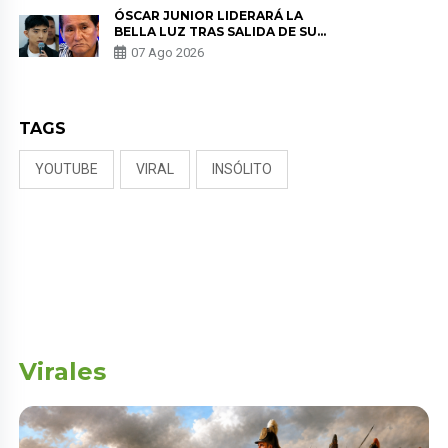
ÓSCAR JUNIOR LIDERARÁ LA
BELLA LUZ TRAS SALIDA DE SU
PADRE POR POLÉMICA CON
07 Ago 2026
NALDY SALDAÑA
TAGS
YOUTUBE
VIRAL
INSÓLITO
Virales