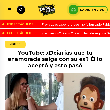
RADIO EN VIVO
ESPECTÁCULOS
Flavia Laos expone lo que habría buscado Pablo 
ESPECTÁCULOS
¿Terminaron? Diego Chávarri dejó de seguir a Ga
VIRALES
YouTube: ¿Dejarías que tu
enamorada salga con su ex? Él lo
aceptó y esto pasó