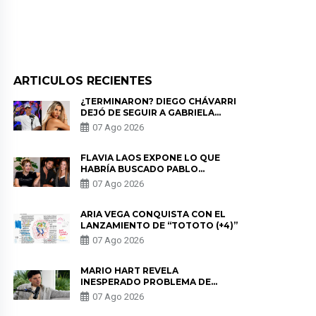
ARTICULOS RECIENTES
¿TERMINARON? DIEGO CHÁVARRI
DEJÓ DE SEGUIR A GABRIELA
HERRERA Y ANUNCIA SU SALIDA
07 Ago 2026
DE PÓDCAST
FLAVIA LAOS EXPONE LO QUE
HABRÍA BUSCADO PABLO
HEREDIA CON ALE FULLER: “UNA
07 Ago 2026
DE LAS PARTES QUERÍA EL
REMEMBER”
ARIA VEGA CONQUISTA CON EL
LANZAMIENTO DE “TOTOTO (+4)”
07 Ago 2026
MARIO HART REVELA
INESPERADO PROBLEMA DE
SALUD ANTES DE SEPARARSE DE
07 Ago 2026
KORINA: “ME ENCONTRARON UN
TUMOR”