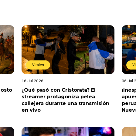
Virales
Vi
16 Jul 2026
06 Jul 
gosto
¿Qué pasó con Cristorata? El
¡Ine
streamer protagoniza pelea
apues
callejera durante una transmisión
perua
en vivo
Nuev