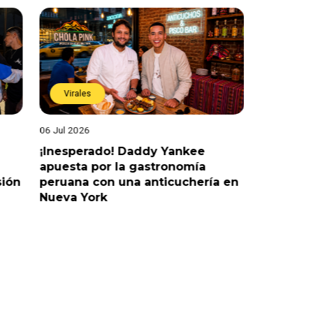
Virales
Virales
06 Jul 2026
25 Jun 202
¡Inesperado! Daddy Yankee
¡Juntos 
apuesta por la gastronomía
reaccion
sión
peruana con una anticuchería en
ante de
Nueva York