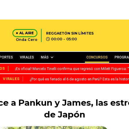
AL AIRE
REGGAETÓN SIN LÍMITES
00:00 - 05:00
Onda Cero
PORTES
VIRALES
MÁS
CONCURSOS
PROGR
OS
¡Es oficial! Marcelo Tinelli confirma que regresó con Milett Figueroa
VIRALES
¿Por qué es feriado el 6 de agosto en Perú? Esta es la histor
 a Pankun y James, las estre
de Japón