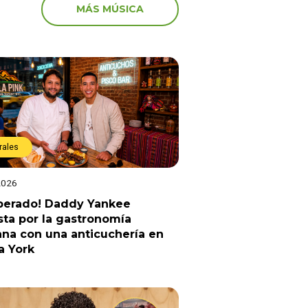
MÁS MÚSICA
rales
2026
sperado! Daddy Yankee
ta por la gastronomía
na con una anticuchería en
a York