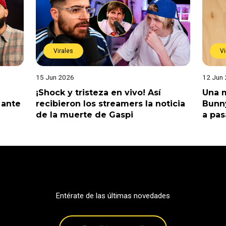
Virales
Vi
15 Jun 2026
12 Jun
¡Shock y tristeza en vivo! Así
Una m
 ante
recibieron los streamers la noticia
Bunny
de la muerte de Gaspi
a pas
Entérate de las últimas novedades