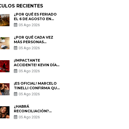
CULOS RECIENTES
¿POR QUÉ ES FERIADO
EL 6 DE AGOSTO EN
PERÚ? ESTA ES LA
05 Ago 2026
HISTORIA
¿POR QUÉ CADA VEZ
MÁS PERSONAS
UTILIZAN UNA VPN
05 Ago 2026
PARA PROTEGER SU
PRIVACIDAD?
¡IMPACTANTE
ACCIDENTE! KEVIN DÍAZ
CAE DESDE OCHO
05 Ago 2026
METROS EN “ESTO ES
GUERRA” Y GENERA
PREOCUPACIÓN
¡ES OFICIAL! MARCELO
TINELLI CONFIRMA QUE
REGRESÓ CON MILETT
05 Ago 2026
FIGUEROA: “EL AMOR
PUDO MÁS”
¿HABRÁ
RECONCILIACIÓN?
MARIO HART ADMITE
05 Ago 2026
QUE PODRÍA VOLVER
CON KORINA