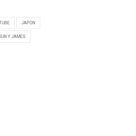
RIVADENEIRA: “NO LE
CERRARÍA LAS
S
PUERTAS”
TUBE
JAPON
KUN Y JAMES