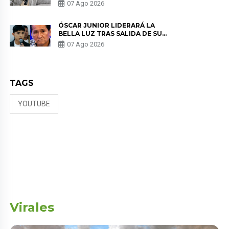
SALUD ANTES DE SEPARARSE DE
07 Ago 2026
KORINA: “ME ENCONTRARON UN
TUMOR”
ÓSCAR JUNIOR LIDERARÁ LA
BELLA LUZ TRAS SALIDA DE SU
PADRE POR POLÉMICA CON
07 Ago 2026
NALDY SALDAÑA
TAGS
YOUTUBE
Virales