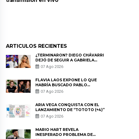
transmisión en vivo
ARTICULOS RECIENTES
¿TERMINARON? DIEGO CHÁVARRI
DEJÓ DE SEGUIR A GABRIELA
HERRERA Y ANUNCIA SU SALIDA
07 Ago 2026
DE PÓDCAST
FLAVIA LAOS EXPONE LO QUE
HABRÍA BUSCADO PABLO
HEREDIA CON ALE FULLER: “UNA
07 Ago 2026
DE LAS PARTES QUERÍA EL
REMEMBER”
ARIA VEGA CONQUISTA CON EL
LANZAMIENTO DE “TOTOTO (+4)”
07 Ago 2026
MARIO HART REVELA
INESPERADO PROBLEMA DE