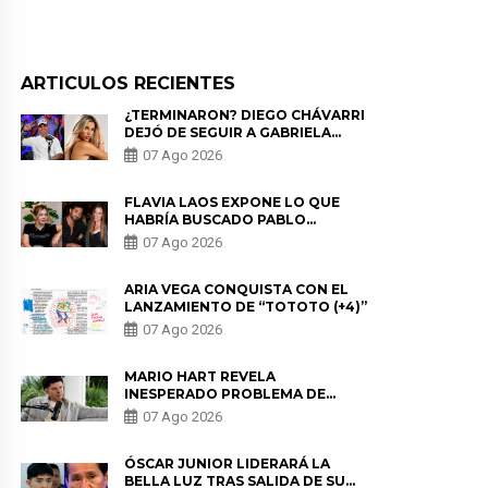
ARTICULOS RECIENTES
¿TERMINARON? DIEGO CHÁVARRI
DEJÓ DE SEGUIR A GABRIELA
HERRERA Y ANUNCIA SU SALIDA
07 Ago 2026
DE PÓDCAST
FLAVIA LAOS EXPONE LO QUE
HABRÍA BUSCADO PABLO
HEREDIA CON ALE FULLER: “UNA
07 Ago 2026
DE LAS PARTES QUERÍA EL
REMEMBER”
ARIA VEGA CONQUISTA CON EL
LANZAMIENTO DE “TOTOTO (+4)”
07 Ago 2026
MARIO HART REVELA
INESPERADO PROBLEMA DE
SALUD ANTES DE SEPARARSE DE
07 Ago 2026
KORINA: “ME ENCONTRARON UN
TUMOR”
ÓSCAR JUNIOR LIDERARÁ LA
BELLA LUZ TRAS SALIDA DE SU