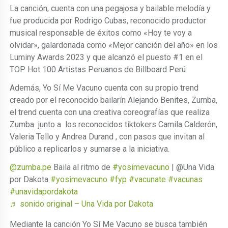
La canción, cuenta con una pegajosa y bailable melodía y
fue producida por Rodrigo Cubas, reconocido productor
musical responsable de éxitos como «Hoy te voy a
olvidar», galardonada como «Mejor canción del año» en los
Luminy Awards 2023 y que alcanzó el puesto #1 en el
TOP Hot 100 Artistas Peruanos de Billboard Perú.
Además, Yo Sí Me Vacuno cuenta con su propio trend
creado por el reconocido bailarín Alejando Benites, Zumba,
el trend cuenta con una creativa coreografías que realiza
Zumba junto a los reconocidos tiktokers Camila Calderón,
Valeria Tello y Andrea Durand , con pasos que invitan al
público a replicarlos y sumarse a la iniciativa.
@zumba.pe
Baila al ritmo de
#yosimevacuno
| @Una Vida
por Dakota
#yosimevacuno
#fyp
#vacunate
#vacunas
#unavidapordakota
♬ sonido original – Una Vida por Dakota
Mediante la canción Yo Sí Me Vacuno se busca también