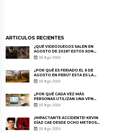
ARTICULOS RECIENTES
¿QUÉ VIDEOJUEGOS SALEN EN
AGOSTO DE 2026? ESTOS SON
LOS ESTRENOS MÁS ESPERADOS
06 Ago 2026
¿POR QUÉ ES FERIADO EL 6 DE
AGOSTO EN PERÚ? ESTA ES LA
HISTORIA
05 Ago 2026
¿POR QUÉ CADA VEZ MÁS
PERSONAS UTILIZAN UNA VPN
PARA PROTEGER SU
05 Ago 2026
PRIVACIDAD?
¡IMPACTANTE ACCIDENTE! KEVIN
DÍAZ CAE DESDE OCHO METROS
EN “ESTO ES GUERRA” Y GENERA
05 Ago 2026
PREOCUPACIÓN