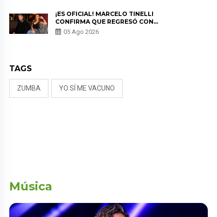
¡ES OFICIAL! MARCELO TINELLI
CONFIRMA QUE REGRESÓ CON
MILETT FIGUEROA: “EL AMOR
05 Ago 2026
PUDO MÁS”
TAGS
ZUMBA
YO SÍ ME VACUNO
Música