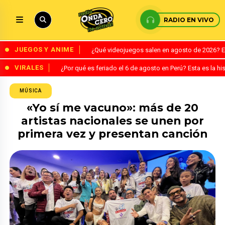
RADIO EN VIVO
JUEGOS Y ANIME
¿Qué videojuegos salen en agosto de 2026? 
VIRALES
¿Por qué es feriado el 6 de agosto en Perú? Esta es la his
MÚSICA
«Yo sí me vacuno»: más de 20
artistas nacionales se unen por
primera vez y presentan canción