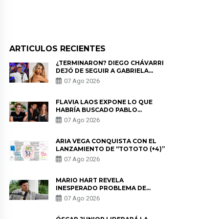
ARTICULOS RECIENTES
¿TERMINARON? DIEGO CHÁVARRI
DEJÓ DE SEGUIR A GABRIELA
HERRERA Y ANUNCIA SU SALIDA
07 Ago 2026
DE PÓDCAST
FLAVIA LAOS EXPONE LO QUE
HABRÍA BUSCADO PABLO
HEREDIA CON ALE FULLER: “UNA
07 Ago 2026
DE LAS PARTES QUERÍA EL
REMEMBER”
ARIA VEGA CONQUISTA CON EL
LANZAMIENTO DE “TOTOTO (+4)”
07 Ago 2026
MARIO HART REVELA
INESPERADO PROBLEMA DE
SALUD ANTES DE SEPARARSE DE
07 Ago 2026
KORINA: “ME ENCONTRARON UN
TUMOR”