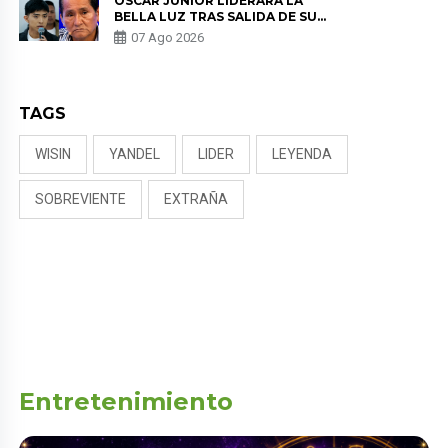
ÓSCAR JUNIOR LIDERARÁ LA
BELLA LUZ TRAS SALIDA DE SU
PADRE POR POLÉMICA CON
07 Ago 2026
NALDY SALDAÑA
TAGS
WISIN
YANDEL
LIDER
LEYENDA
SOBREVIENTE
EXTRAÑA
Entretenimiento