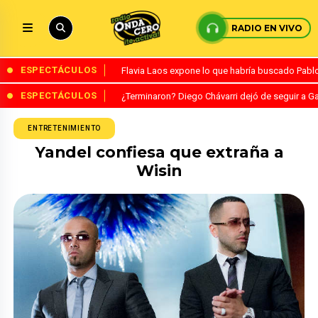
RADIO EN VIVO
ESPECTÁCULOS
Flavia Laos expone lo que habría buscado Pablo 
ESPECTÁCULOS
¿Terminaron? Diego Chávarri dejó de seguir a Ga
ENTRETENIMIENTO
Yandel confiesa que extraña a
Wisin