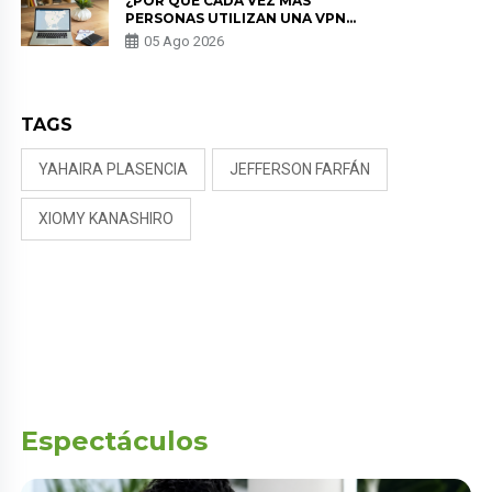
¿POR QUÉ CADA VEZ MÁS
PERSONAS UTILIZAN UNA VPN
PARA PROTEGER SU
05 Ago 2026
PRIVACIDAD?
TAGS
YAHAIRA PLASENCIA
JEFFERSON FARFÁN
XIOMY KANASHIRO
Espectáculos