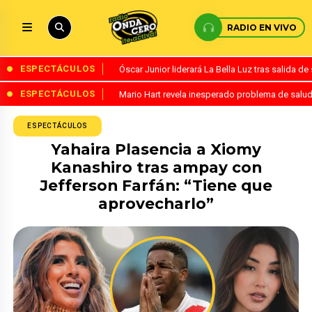
RADIO EN VIVO
ESPECTÁCULOS
Óscar Junior liderará La Bella Luz tras salida 
ESPECTÁCULOS
Mario Hart revela inesperado problema de salud
ESPECTÁCULOS
Yahaira Plasencia a Xiomy
Kanashiro tras ampay con
Jefferson Farfán: “Tiene que
aprovecharlo”