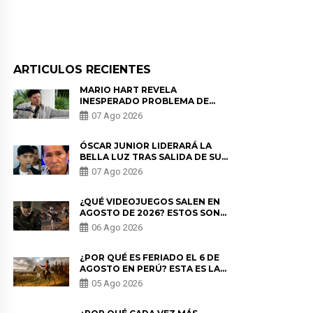
ARTICULOS RECIENTES
MARIO HART REVELA
INESPERADO PROBLEMA DE
SALUD ANTES DE SEPARARSE DE
07 Ago 2026
KORINA: “ME ENCONTRARON UN
TUMOR”
ÓSCAR JUNIOR LIDERARÁ LA
BELLA LUZ TRAS SALIDA DE SU
PADRE POR POLÉMICA CON
07 Ago 2026
NALDY SALDAÑA
¿QUÉ VIDEOJUEGOS SALEN EN
AGOSTO DE 2026? ESTOS SON
LOS ESTRENOS MÁS ESPERADOS
06 Ago 2026
¿POR QUÉ ES FERIADO EL 6 DE
AGOSTO EN PERÚ? ESTA ES LA
HISTORIA
05 Ago 2026