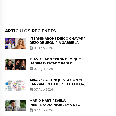
ARTICULOS RECIENTES
¿TERMINARON? DIEGO CHÁVARRI
DEJÓ DE SEGUIR A GABRIELA
HERRERA Y ANUNCIA SU SALIDA
07 Ago 2026
DE PÓDCAST
FLAVIA LAOS EXPONE LO QUE
HABRÍA BUSCADO PABLO
HEREDIA CON ALE FULLER: “UNA
07 Ago 2026
DE LAS PARTES QUERÍA EL
REMEMBER”
ARIA VEGA CONQUISTA CON EL
LANZAMIENTO DE “TOTOTO (+4)”
07 Ago 2026
MARIO HART REVELA
INESPERADO PROBLEMA DE
SALUD ANTES DE SEPARARSE DE
07 Ago 2026
KORINA: “ME ENCONTRARON UN