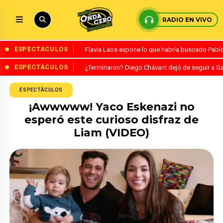
RADIO EN VIVO
ESPECTÁCULOS
Flavia Laos expone lo que habría buscado Pablo 
ESPECTÁCULOS
¿Terminaron? Diego Chávarri dejó de seguir a Ga
ESPECTÁCULOS
¡Awwwww! Yaco Eskenazi no
esperó este curioso disfraz de
Liam (VIDEO)