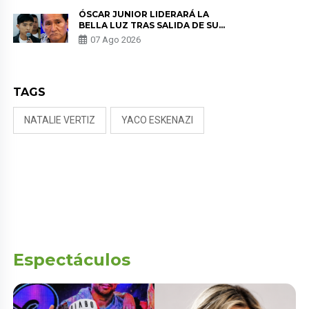
TUMOR”
ÓSCAR JUNIOR LIDERARÁ LA
BELLA LUZ TRAS SALIDA DE SU
PADRE POR POLÉMICA CON
07 Ago 2026
NALDY SALDAÑA
TAGS
NATALIE VERTIZ
YACO ESKENAZI
Espectáculos