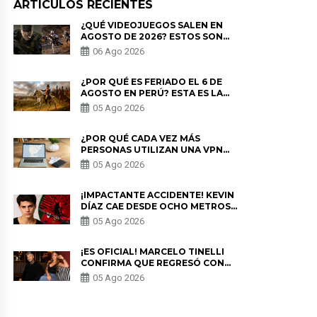
ARTICULOS RECIENTES
¿QUÉ VIDEOJUEGOS SALEN EN
AGOSTO DE 2026? ESTOS SON
LOS ESTRENOS MÁS ESPERADOS
06 Ago 2026
¿POR QUÉ ES FERIADO EL 6 DE
AGOSTO EN PERÚ? ESTA ES LA
HISTORIA
05 Ago 2026
¿POR QUÉ CADA VEZ MÁS
PERSONAS UTILIZAN UNA VPN
PARA PROTEGER SU
05 Ago 2026
PRIVACIDAD?
¡IMPACTANTE ACCIDENTE! KEVIN
DÍAZ CAE DESDE OCHO METROS
EN “ESTO ES GUERRA” Y GENERA
05 Ago 2026
PREOCUPACIÓN
¡ES OFICIAL! MARCELO TINELLI
CONFIRMA QUE REGRESÓ CON
MILETT FIGUEROA: “EL AMOR
05 Ago 2026
PUDO MÁS”