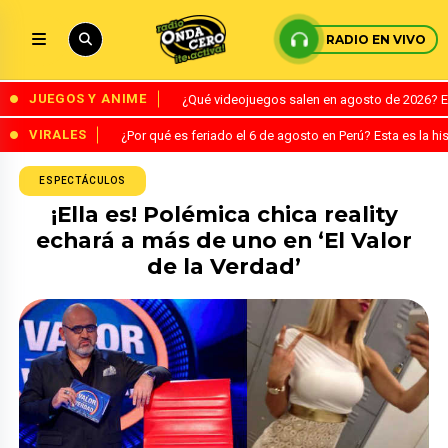
RADIO EN VIVO
JUEGOS Y ANIME
¿Qué videojuegos salen en agosto de 2026? 
VIRALES
¿Por qué es feriado el 6 de agosto en Perú? Esta es la his
ESPECTÁCULOS
¡Ella es! Polémica chica reality
echará a más de uno en ‘El Valor
de la Verdad’