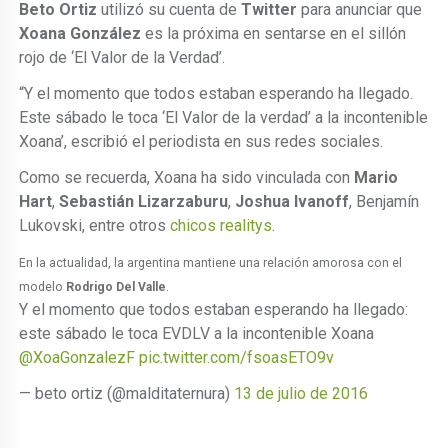
Beto Ortiz
utilizó su cuenta de
Twitter
para anunciar que
Xoana González
es la próxima en sentarse en el sillón
rojo de ‘El Valor de la Verdad’.
“Y el momento que todos estaban esperando ha llegado.
Este sábado le toca ‘El Valor de la verdad’ a la incontenible
Xoana’, escribió el periodista en sus redes sociales.
Como se recuerda, Xoana ha sido vinculada con
Mario
Hart
,
Sebastián Lizarzaburu
,
Joshua Ivanoff
, Benjamín
Lukovski, entre otros
chicos realitys
.
En la actualidad, la argentina mantiene una relación amorosa con el
modelo
Rodrigo Del Valle
.
Y el momento que todos estaban esperando ha llegado:
este sábado le toca EVDLV a la incontenible Xoana
@XoaGonzalezF
pic.twitter.com/fsoasETO9v
— beto ortiz (@malditaternura)
13 de julio de 2016