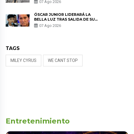
SALUD ANTES DE SEPARARSE DE
07 Ago 2026
KORINA: “ME ENCONTRARON UN
TUMOR”
ÓSCAR JUNIOR LIDERARÁ LA
BELLA LUZ TRAS SALIDA DE SU
PADRE POR POLÉMICA CON
07 Ago 2026
NALDY SALDAÑA
TAGS
MILEY CYRUS
WE CANT STOP
Entretenimiento