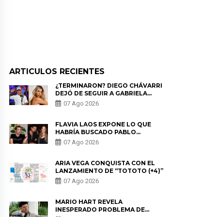
ARTICULOS RECIENTES
¿TERMINARON? DIEGO CHÁVARRI
DEJÓ DE SEGUIR A GABRIELA
HERRERA Y ANUNCIA SU SALIDA
07 Ago 2026
DE PÓDCAST
FLAVIA LAOS EXPONE LO QUE
HABRÍA BUSCADO PABLO
HEREDIA CON ALE FULLER: “UNA
07 Ago 2026
DE LAS PARTES QUERÍA EL
REMEMBER”
ARIA VEGA CONQUISTA CON EL
LANZAMIENTO DE “TOTOTO (+4)”
07 Ago 2026
MARIO HART REVELA
INESPERADO PROBLEMA DE