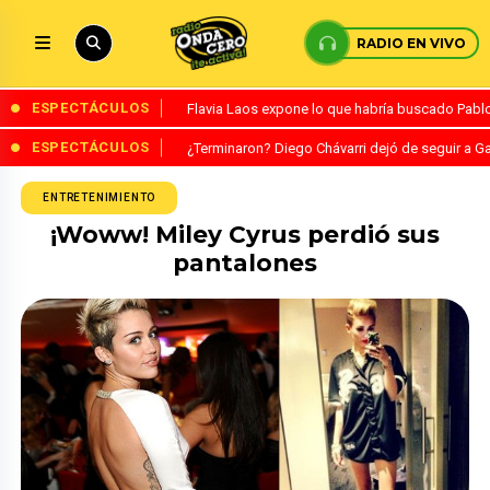
RADIO EN VIVO
ESPECTÁCULOS
Flavia Laos expone lo que habría buscado Pablo 
ESPECTÁCULOS
¿Terminaron? Diego Chávarri dejó de seguir a Ga
ENTRETENIMIENTO
¡Woww! Miley Cyrus perdió sus
pantalones