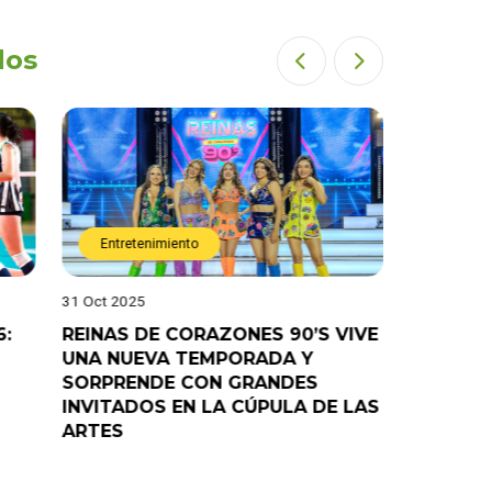
dos
Entretenimiento
Entret
31 Oct 2025
28 Oct 202
6:
REINAS DE CORAZONES 90’S VIVE
¡”Good T
UNA NUEVA TEMPORADA Y
“Pelao” 
SORPRENDE CON GRANDES
programa
INVITADOS EN LA CÚPULA DE LAS
ARTES