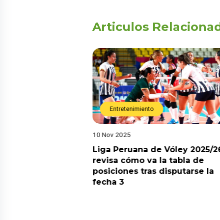
Articulos Relaciona
Entretenimiento
10 Nov 2025
arot esta semana?
Liga Peruana de Vóley 2025/2
predicciones de
revisa cómo va la tabla de
aquí
posiciones tras disputarse la
fecha 3