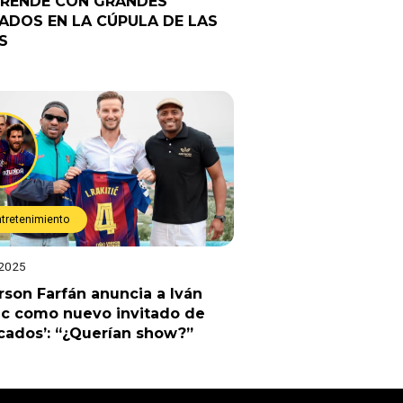
RENDE CON GRANDES
TADOS EN LA CÚPULA DE LAS
S
ntretenimiento
 2025
rson Farfán anuncia a Iván
ic como nuevo invitado de
cados’: “¿Querían show?”