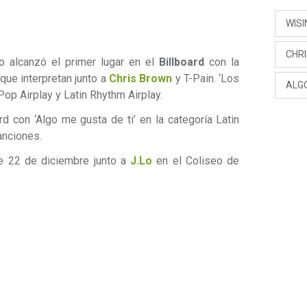
WISI
CHR
o alcanzó el primer lugar en el
Billboard
con la
 que interpretan junto a
Chris Brown
y T-Pain. ‘Los
ALGO
 Pop Airplay y Latin Rhythm Airplay.
rd con ‘Algo me gusta de ti’ en la categoría Latin
anciones.
 22 de diciembre junto a
J.Lo
en el Coliseo de