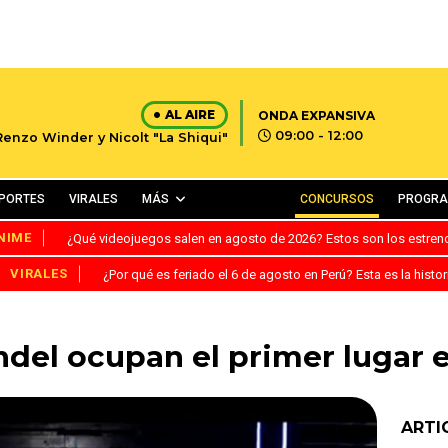
AL AIRE
ONDA EXPANSIVA
09:00 - 12:00
Renzo Winder y Nicolt "La Shiqui"
PORTES
VIRALES
MÁS
CONCURSOS
PROGR
NIME
¿Qué videojuegos salen en agosto de 2026? Estos son los estre
VIRALES
¿Por qué es feriado el 6 de agosto en Perú? Esta es la histor
ndel ocupan el primer lugar e
ARTI