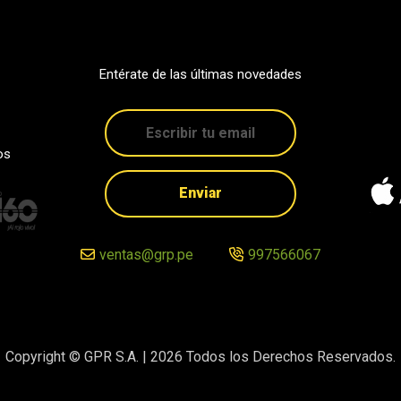
Entérate de las últimas novedades
os
Enviar
ventas@grp.pe
997566067
Copyright © GPR S.A. |
2026
Todos los Derechos Reservados.