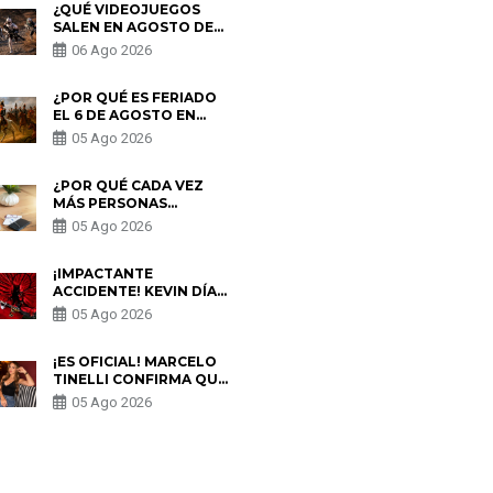
¿QUÉ VIDEOJUEGOS
SALEN EN AGOSTO DE
2026? ESTOS SON LOS
06 Ago 2026
ESTRENOS MÁS
ESPERADOS
¿POR QUÉ ES FERIADO
EL 6 DE AGOSTO EN
PERÚ? ESTA ES LA
05 Ago 2026
HISTORIA
¿POR QUÉ CADA VEZ
MÁS PERSONAS
UTILIZAN UNA VPN
05 Ago 2026
PARA PROTEGER SU
PRIVACIDAD?
¡IMPACTANTE
ACCIDENTE! KEVIN DÍAZ
CAE DESDE OCHO
05 Ago 2026
METROS EN “ESTO ES
GUERRA” Y GENERA
PREOCUPACIÓN
¡ES OFICIAL! MARCELO
TINELLI CONFIRMA QUE
REGRESÓ CON MILETT
05 Ago 2026
FIGUEROA: “EL AMOR
PUDO MÁS”
S