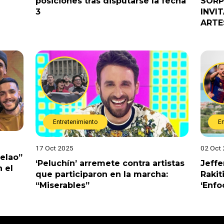
posiciones tras disputarse la fecha
SORP
3
INVI
ARTE
Entretenimiento
E
17 Oct 2025
02 Oct
Pelao”
‘Peluchín’ arremete contra artistas
Jeffe
 el
que participaron en la marcha:
Rakit
“Miserables”
‘Enfo