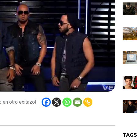
o en otro exitazo!
TAG