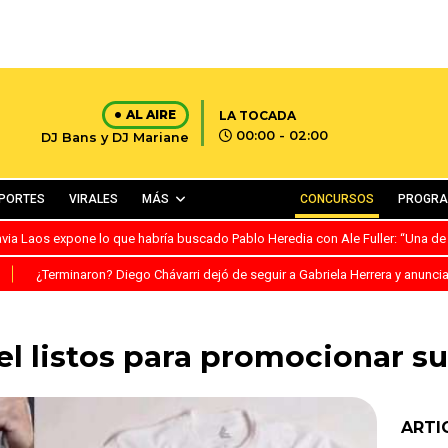
AL AIRE
LA TOCADA
00:00 - 02:00
DJ Bans y DJ Mariane
PORTES
VIRALES
MÁS
CONCURSOS
PROGR
avia Laos expone lo que habría buscado Pablo Heredia con Ale Fuller: “Una de
S
¿Terminaron? Diego Chávarri dejó de seguir a Gabriela Herrera y anunci
l listos para promocionar su
ARTI