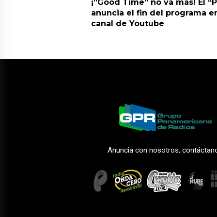
¡”Good Time” no va más! El “
anuncia el fin del programa en
canal de Youtube
Anuncia con nosotros, contáctan