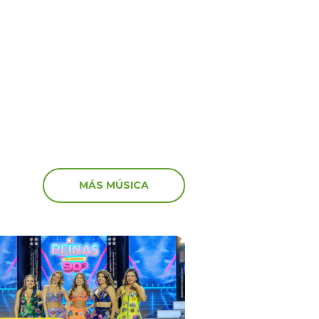
‘Peluchín’ arremete con
anuncia el fin del
artistas que participaro
 en el canal de Youtube
marcha: “Miserables”
MÁS MÚSICA