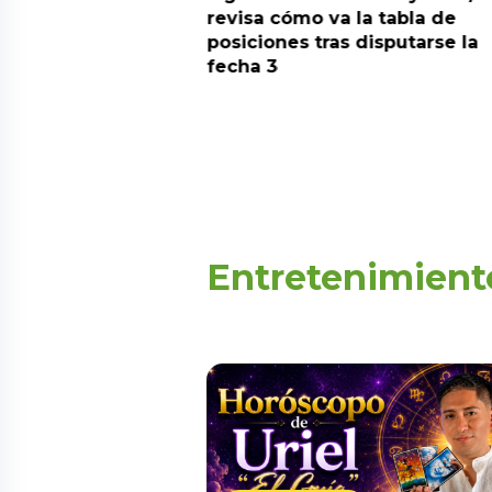
predicciones de
revisa cómo va la tabla de
aquí
posiciones tras disputarse la
fecha 3
Entretenimient