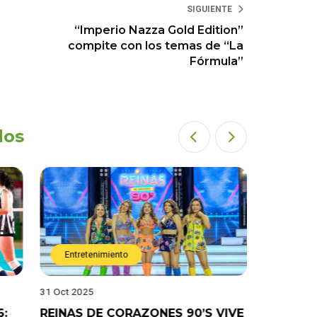
SIGUIENTE
“Imperio Nazza Gold Edition”
compite con los temas de “La
Fórmula”
dos
Entretenimiento
Entret
31 Oct 2025
28 Oct 202
6:
REINAS DE CORAZONES 90’S VIVE
¡”Good T