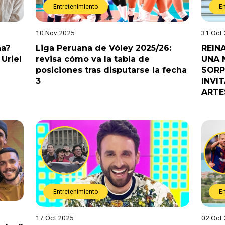
Entretenimiento
E
10 Nov 2025
31 Oct
na?
Liga Peruana de Vóley 2025/26:
REIN
Uriel
revisa cómo va la tabla de
UNA 
posiciones tras disputarse la fecha
SORP
3
INVI
ARTE
Entretenimiento
E
17 Oct 2025
02 Oct