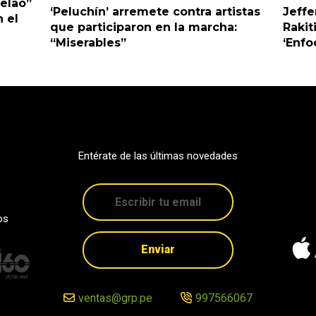
Pelao”
‘Peluchín’ arremete contra artistas
Jeffe
 el
que participaron en la marcha:
Rakit
“Miserables”
‘Enfo
Entérate de las últimas novedades
os
Enviar
ventas@grp.pe
997566067