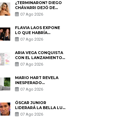
¿TERMINARON? DIEGO
CHÁVARRI DEJÓ DE
SEGUIR A GABRIELA
07 Ago 2026
HERRERA Y ANUNCIA SU
SALIDA DE PÓDCAST
FLAVIA LAOS EXPONE
LO QUE HABRÍA
BUSCADO PABLO
07 Ago 2026
HEREDIA CON ALE
FULLER: “UNA DE LAS
PARTES QUERÍA EL
ARIA VEGA CONQUISTA
REMEMBER”
CON EL LANZAMIENTO
DE “TOTOTO (+4)”
07 Ago 2026
MARIO HART REVELA
INESPERADO
PROBLEMA DE SALUD
07 Ago 2026
ANTES DE SEPARARSE
DE KORINA: “ME
ENCONTRARON UN
ÓSCAR JUNIOR
TUMOR”
LIDERARÁ LA BELLA LUZ
TRAS SALIDA DE SU
07 Ago 2026
PADRE POR POLÉMICA
CON NALDY SALDAÑA
S