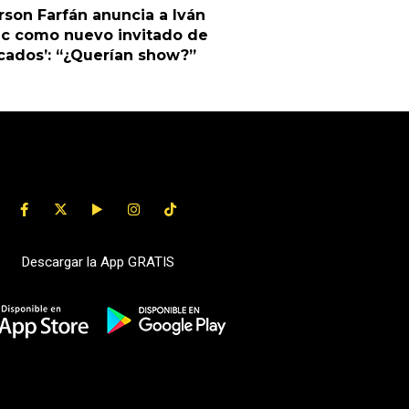
rson Farfán anuncia a Iván
ic como nuevo invitado de
cados’: “¿Querían show?”
Descargar la App GRATIS