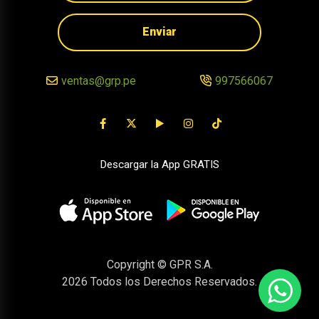
Enviar
ventas@grp.pe
997566067
Descargar la App GRATIS
Copyright © GPR S.A.
2026
Todos los Derechos Reservados.