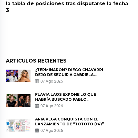
la tabla de posiciones tras disputarse la fecha
3
ARTICULOS RECIENTES
¿TERMINARON? DIEGO CHÁVARRI
DEJÓ DE SEGUIR A GABRIELA
HERRERA Y ANUNCIA SU SALIDA
07 Ago 2026
DE PÓDCAST
FLAVIA LAOS EXPONE LO QUE
HABRÍA BUSCADO PABLO
HEREDIA CON ALE FULLER: “UNA
07 Ago 2026
DE LAS PARTES QUERÍA EL
REMEMBER”
ARIA VEGA CONQUISTA CON EL
LANZAMIENTO DE “TOTOTO (+4)”
07 Ago 2026