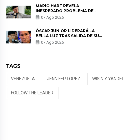
MARIO HART REVELA
INESPERADO PROBLEMA DE
SALUD ANTES DE SEPARARSE DE
07 Ago 2026
KORINA: “ME ENCONTRARON UN
TUMOR”
ÓSCAR JUNIOR LIDERARÁ LA
BELLA LUZ TRAS SALIDA DE SU
PADRE POR POLÉMICA CON
07 Ago 2026
NALDY SALDAÑA
TAGS
VENEZUELA
JENNIFER LOPEZ
WISIN Y YANDEL
FOLLOW THE LEADER