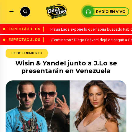
RADIO EN VIVO
ESPECTÁCULOS
Flavia Laos expone lo que habría buscado Pablo 
ESPECTÁCULOS
¿Terminaron? Diego Chávarri dejó de seguir a Ga
ENTRETENIMIENTO
Wisin & Yandel junto a J.Lo se
presentarán en Venezuela