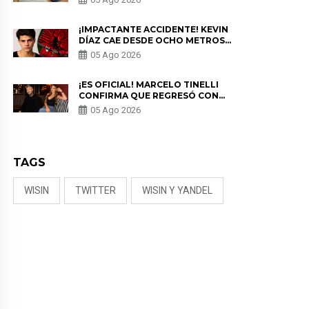
PRIVACIDAD?
¡IMPACTANTE ACCIDENTE! KEVIN
DÍAZ CAE DESDE OCHO METROS
EN “ESTO ES GUERRA” Y GENERA
05 Ago 2026
PREOCUPACIÓN
¡ES OFICIAL! MARCELO TINELLI
CONFIRMA QUE REGRESÓ CON
MILETT FIGUEROA: “EL AMOR
05 Ago 2026
PUDO MÁS”
TAGS
WISIN
TWITTER
WISIN Y YANDEL