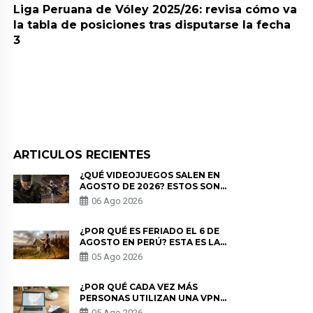
Liga Peruana de Vóley 2025/26: revisa cómo va
la tabla de posiciones tras disputarse la fecha
3
ARTICULOS RECIENTES
¿QUÉ VIDEOJUEGOS SALEN EN
AGOSTO DE 2026? ESTOS SON
LOS ESTRENOS MÁS ESPERADOS
06 Ago 2026
¿POR QUÉ ES FERIADO EL 6 DE
AGOSTO EN PERÚ? ESTA ES LA
HISTORIA
05 Ago 2026
¿POR QUÉ CADA VEZ MÁS
PERSONAS UTILIZAN UNA VPN
PARA PROTEGER SU
05 Ago 2026