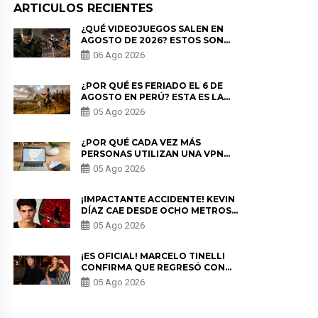
ARTICULOS RECIENTES
¿QUÉ VIDEOJUEGOS SALEN EN
AGOSTO DE 2026? ESTOS SON
LOS ESTRENOS MÁS ESPERADOS
06 Ago 2026
¿POR QUÉ ES FERIADO EL 6 DE
AGOSTO EN PERÚ? ESTA ES LA
HISTORIA
05 Ago 2026
¿POR QUÉ CADA VEZ MÁS
PERSONAS UTILIZAN UNA VPN
PARA PROTEGER SU
05 Ago 2026
PRIVACIDAD?
¡IMPACTANTE ACCIDENTE! KEVIN
DÍAZ CAE DESDE OCHO METROS
EN “ESTO ES GUERRA” Y GENERA
05 Ago 2026
PREOCUPACIÓN
¡ES OFICIAL! MARCELO TINELLI
CONFIRMA QUE REGRESÓ CON
MILETT FIGUEROA: “EL AMOR
05 Ago 2026
PUDO MÁS”