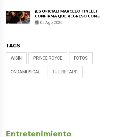
PREOCUPACIÓN
¡ES OFICIAL! MARCELO TINELLI
CONFIRMA QUE REGRESÓ CON
MILETT FIGUEROA: “EL AMOR
05 Ago 2026
PUDO MÁS”
TAGS
WISIN
PRINCE ROYCE
FOTOS
ONDAMUSICAL
TU LIBETARD
Entretenimiento