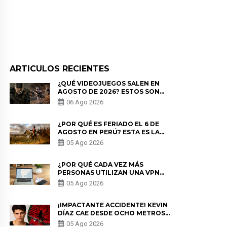
ARTICULOS RECIENTES
¿QUÉ VIDEOJUEGOS SALEN EN
AGOSTO DE 2026? ESTOS SON
LOS ESTRENOS MÁS ESPERADOS
06 Ago 2026
¿POR QUÉ ES FERIADO EL 6 DE
AGOSTO EN PERÚ? ESTA ES LA
HISTORIA
05 Ago 2026
¿POR QUÉ CADA VEZ MÁS
PERSONAS UTILIZAN UNA VPN
PARA PROTEGER SU
05 Ago 2026
PRIVACIDAD?
¡IMPACTANTE ACCIDENTE! KEVIN
DÍAZ CAE DESDE OCHO METROS
EN “ESTO ES GUERRA” Y GENERA
05 Ago 2026