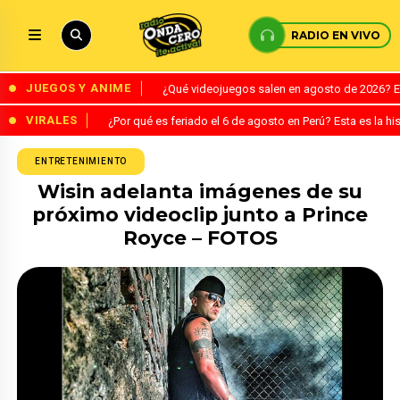
RADIO EN VIVO
JUEGOS Y ANIME
¿Qué videojuegos salen en agosto de 2026? 
VIRALES
¿Por qué es feriado el 6 de agosto en Perú? Esta es la his
ENTRETENIMIENTO
Wisin adelanta imágenes de su
próximo videoclip junto a Prince
Royce – FOTOS