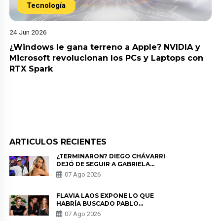
Tecnología
24 Jun 2026
¿Windows le gana terreno a Apple? NVIDIA y
Microsoft revolucionan los PCs y Laptops con
RTX Spark
ARTICULOS RECIENTES
¿TERMINARON? DIEGO CHÁVARRI
DEJÓ DE SEGUIR A GABRIELA
HERRERA Y ANUNCIA SU SALIDA
07 Ago 2026
DE PÓDCAST
FLAVIA LAOS EXPONE LO QUE
HABRÍA BUSCADO PABLO
HEREDIA CON ALE FULLER: “UNA
07 Ago 2026
DE LAS PARTES QUERÍA EL