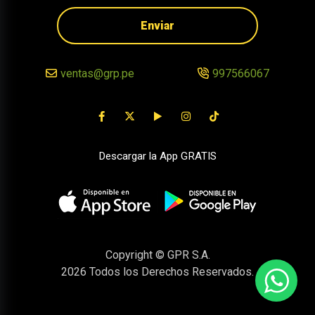
Enviar
ventas@grp.pe
997566067
Descargar la App GRATIS
Copyright © GPR S.A.
2026
Todos los Derechos Reservados.