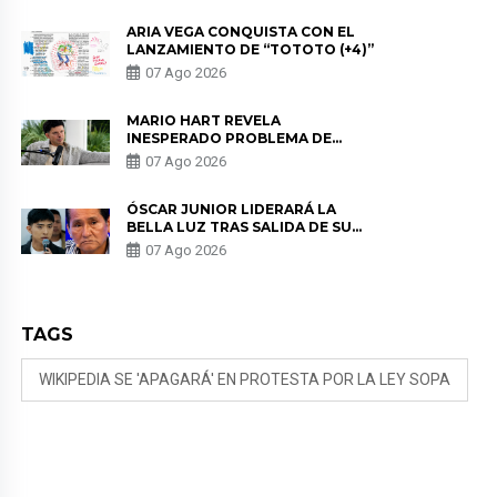
REMEMBER”
ARIA VEGA CONQUISTA CON EL
LANZAMIENTO DE “TOTOTO (+4)”
07 Ago 2026
MARIO HART REVELA
INESPERADO PROBLEMA DE
SALUD ANTES DE SEPARARSE DE
07 Ago 2026
KORINA: “ME ENCONTRARON UN
TUMOR”
ÓSCAR JUNIOR LIDERARÁ LA
BELLA LUZ TRAS SALIDA DE SU
PADRE POR POLÉMICA CON
07 Ago 2026
NALDY SALDAÑA
TAGS
WIKIPEDIA SE 'APAGARÁ' EN PROTESTA POR LA LEY SOPA