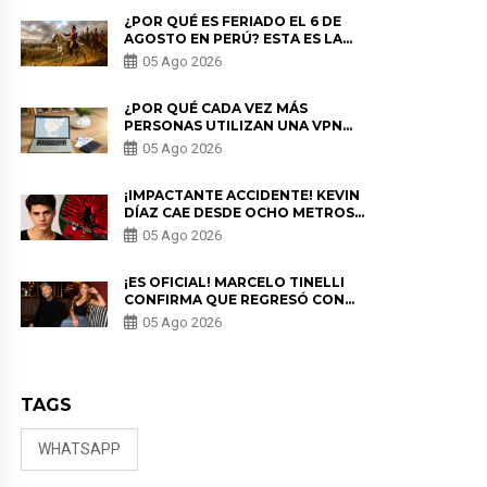
¿POR QUÉ ES FERIADO EL 6 DE
AGOSTO EN PERÚ? ESTA ES LA
HISTORIA
05 Ago 2026
¿POR QUÉ CADA VEZ MÁS
PERSONAS UTILIZAN UNA VPN
PARA PROTEGER SU
05 Ago 2026
PRIVACIDAD?
¡IMPACTANTE ACCIDENTE! KEVIN
DÍAZ CAE DESDE OCHO METROS
EN “ESTO ES GUERRA” Y GENERA
05 Ago 2026
PREOCUPACIÓN
¡ES OFICIAL! MARCELO TINELLI
CONFIRMA QUE REGRESÓ CON
MILETT FIGUEROA: “EL AMOR
05 Ago 2026
PUDO MÁS”
TAGS
WHATSAPP