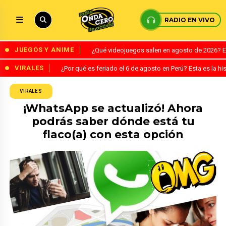
RADIO EN VIVO
JUEGOS Y ANIME
¿Qué videojuegos salen en agosto de 2026? 
VIRALES
¿Por qué es feriado el 6 de agosto en Perú? Esta es la his
VIRALES
¡WhatsApp se actualizó! Ahora
podrás saber dónde está tu
flaco(a) con esta opción