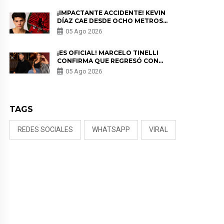
¡IMPACTANTE ACCIDENTE! KEVIN
DÍAZ CAE DESDE OCHO METROS
EN “ESTO ES GUERRA” Y GENERA
05 Ago 2026
PREOCUPACIÓN
¡ES OFICIAL! MARCELO TINELLI
CONFIRMA QUE REGRESÓ CON
MILETT FIGUEROA: “EL AMOR
05 Ago 2026
PUDO MÁS”
TAGS
REDES SOCIALES
WHATSAPP
VIRAL