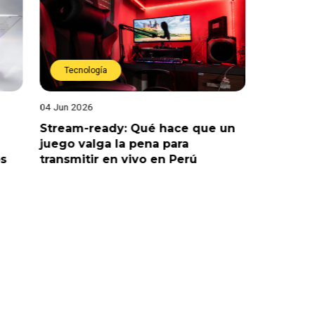
Tecnología
Tecnol
04 Jun 2026
21 May 202
Stream-ready: Qué hace que un
¿Qué te
juego valga la pena para
Perú est
ps
transmitir en vivo en Perú
trata de