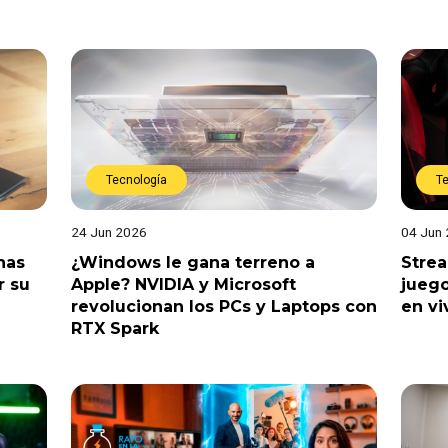
Tecnología
T
24 Jun 2026
04 Jun
nas
¿Windows le gana terreno a
Stre
r su
Apple? NVIDIA y Microsoft
juego
revolucionan los PCs y Laptops con
en vi
RTX Spark