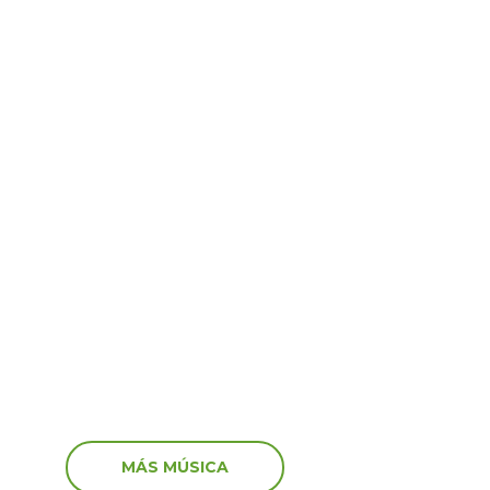
ogía
Tecnología
6
24 Abr 2026
cnologías hacen que
Rayo en la Botella lanza
é en el podio cuando se
escuela de formación: 
 entretenimiento digital?
conexión con la industr
MÁS MÚSICA