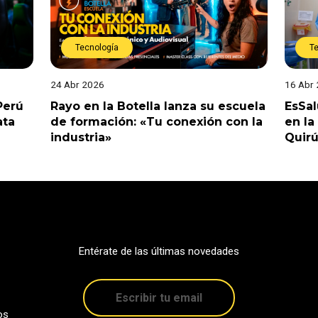
Tecnología
T
24 Abr 2026
16 Abr
Perú
Rayo en la Botella lanza su escuela
EsSal
ata
de formación: «Tu conexión con la
en la
industria»
Quirú
Entérate de las últimas novedades
os