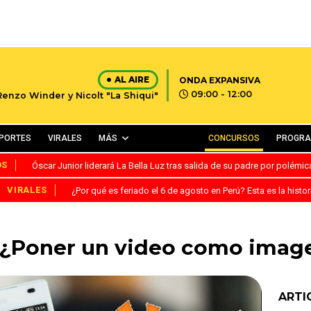
AL AIRE
ONDA EXPANSIVA
09:00 - 12:00
Renzo Winder y Nicolt "La Shiqui"
PORTES
VIRALES
MÁS
CONCURSOS
PROGR
OS
Óscar Junior liderará La Bella Luz tras salida de su padre por polémi
VIRALES
¿Por qué es feriado el 6 de agosto en Perú? Esta es la histor
¿Poner un video como imagen
ARTI