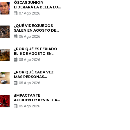
ÓSCAR JUNIOR
LIDERARÁ LA BELLA LUZ
TRAS SALIDA DE SU
07 Ago 2026
PADRE POR POLÉMICA
CON NALDY SALDAÑA
¿QUÉ VIDEOJUEGOS
SALEN EN AGOSTO DE
2026? ESTOS SON LOS
06 Ago 2026
ESTRENOS MÁS
ESPERADOS
¿POR QUÉ ES FERIADO
EL 6 DE AGOSTO EN
PERÚ? ESTA ES LA
05 Ago 2026
HISTORIA
¿POR QUÉ CADA VEZ
MÁS PERSONAS
UTILIZAN UNA VPN
05 Ago 2026
PARA PROTEGER SU
PRIVACIDAD?
¡IMPACTANTE
ACCIDENTE! KEVIN DÍAZ
CAE DESDE OCHO
05 Ago 2026
METROS EN “ESTO ES
GUERRA” Y GENERA
PREOCUPACIÓN
S