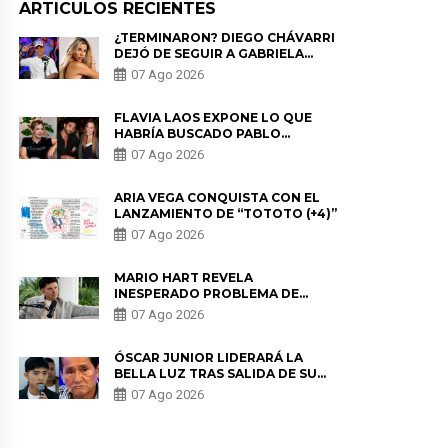
ARTICULOS RECIENTES
¿TERMINARON? DIEGO CHÁVARRI
DEJÓ DE SEGUIR A GABRIELA
HERRERA Y ANUNCIA SU SALIDA
07 Ago 2026
DE PÓDCAST
FLAVIA LAOS EXPONE LO QUE
HABRÍA BUSCADO PABLO
HEREDIA CON ALE FULLER: “UNA
07 Ago 2026
DE LAS PARTES QUERÍA EL
REMEMBER”
ARIA VEGA CONQUISTA CON EL
LANZAMIENTO DE “TOTOTO (+4)”
07 Ago 2026
MARIO HART REVELA
INESPERADO PROBLEMA DE
SALUD ANTES DE SEPARARSE DE
07 Ago 2026
KORINA: “ME ENCONTRARON UN
TUMOR”
ÓSCAR JUNIOR LIDERARÁ LA
BELLA LUZ TRAS SALIDA DE SU
PADRE POR POLÉMICA CON
07 Ago 2026
NALDY SALDAÑA