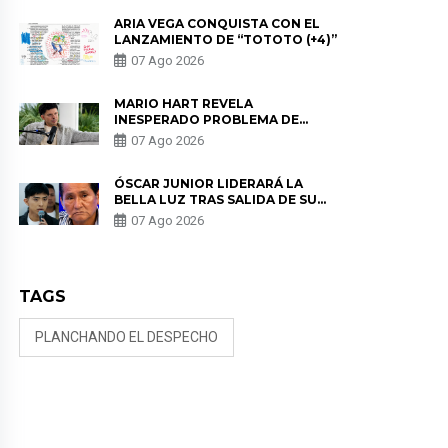
REMEMBER”
ARIA VEGA CONQUISTA CON EL
LANZAMIENTO DE “TOTOTO (+4)”
07 Ago 2026
MARIO HART REVELA
INESPERADO PROBLEMA DE
SALUD ANTES DE SEPARARSE DE
07 Ago 2026
KORINA: “ME ENCONTRARON UN
TUMOR”
ÓSCAR JUNIOR LIDERARÁ LA
BELLA LUZ TRAS SALIDA DE SU
PADRE POR POLÉMICA CON
07 Ago 2026
NALDY SALDAÑA
TAGS
PLANCHANDO EL DESPECHO