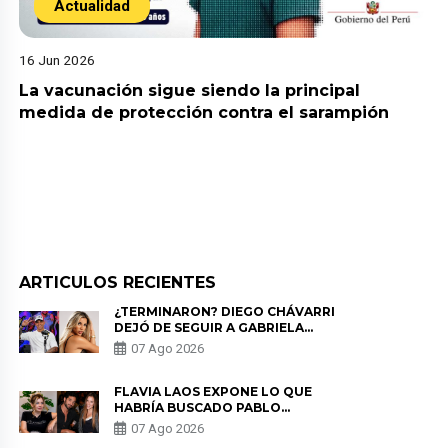
Actualidad
16 Jun 2026
La vacunación sigue siendo la principal
medida de protección contra el sarampión
ARTICULOS RECIENTES
¿TERMINARON? DIEGO CHÁVARRI
DEJÓ DE SEGUIR A GABRIELA
HERRERA Y ANUNCIA SU SALIDA
07 Ago 2026
DE PÓDCAST
FLAVIA LAOS EXPONE LO QUE
HABRÍA BUSCADO PABLO
HEREDIA CON ALE FULLER: “UNA
07 Ago 2026
DE LAS PARTES QUERÍA EL