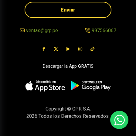
Enviar
ventas@grp.pe
997566067
Descargar la App GRATIS
Copyright © GPR S.A.
2026
Todos los Derechos Reservados.