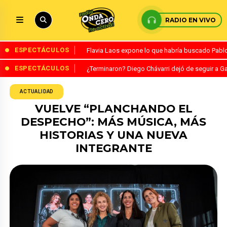
RADIO EN VIVO
ESPECTÁCULOS
Flavia Laos expone lo que habría buscado Pablo 
ESPECTÁCULOS
¿Terminaron? Diego Chávarri dejó de seguir a Ga
ACTUALIDAD
VUELVE “PLANCHANDO EL
DESPECHO”: MÁS MÚSICA, MÁS
HISTORIAS Y UNA NUEVA
INTEGRANTE