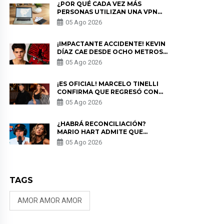
¿POR QUÉ CADA VEZ MÁS
PERSONAS UTILIZAN UNA VPN
PARA PROTEGER SU
05 Ago 2026
PRIVACIDAD?
¡IMPACTANTE ACCIDENTE! KEVIN
DÍAZ CAE DESDE OCHO METROS
EN “ESTO ES GUERRA” Y GENERA
05 Ago 2026
PREOCUPACIÓN
¡ES OFICIAL! MARCELO TINELLI
CONFIRMA QUE REGRESÓ CON
MILETT FIGUEROA: “EL AMOR
05 Ago 2026
PUDO MÁS”
¿HABRÁ RECONCILIACIÓN?
MARIO HART ADMITE QUE
PODRÍA VOLVER CON KORINA
05 Ago 2026
RIVADENEIRA: “NO LE CERRARÍA
LAS PUERTAS”
TAGS
AMOR AMOR AMOR