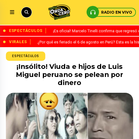
RADIO EN VIVO
ESPECTÁCULOS
¡Es oficial! Marcelo Tinelli confirma que regres
VIRALES
¿Por qué es feriado el 6 de agosto en Perú? Esta es la his
ESPECTÁCULOS
¡Insólito! Viuda e hijos de Luis
Miguel peruano se pelean por
dinero