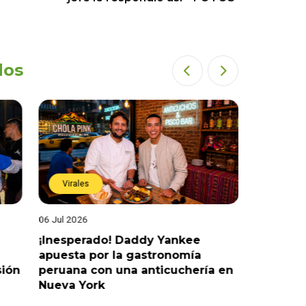
dos
Virales
Virales
06 Jul 2026
25 Jun 202
¡Inesperado! Daddy Yankee
¡Juntos 
apuesta por la gastronomía
reaccion
sión
peruana con una anticuchería en
ante de
Nueva York