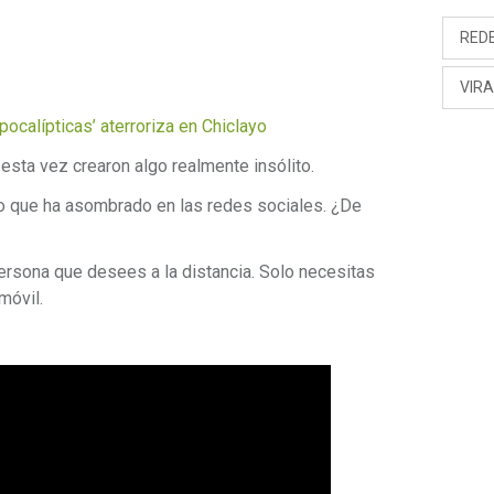
RED
VIRA
ocalípticas’ aterroriza en Chiclayo
esta vez crearon algo realmente insólito.
to que ha asombrado en las redes sociales. ¿De
ersona que desees a la distancia. Solo necesitas
móvil.