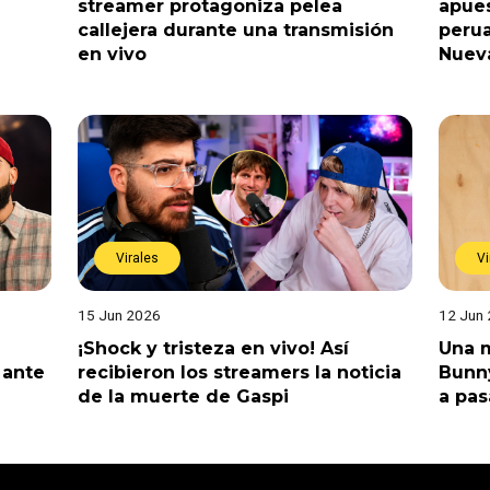
streamer protagoniza pelea
apues
callejera durante una transmisión
perua
en vivo
Nuev
Virales
Vi
15 Jun 2026
12 Jun
¡Shock y tristeza en vivo! Así
Una m
 ante
recibieron los streamers la noticia
Bunny
de la muerte de Gaspi
a pas