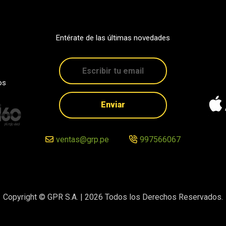
Entérate de las últimas novedades
os
Enviar
ventas@grp.pe
997566067
Copyright © GPR S.A. |
2026
Todos los Derechos Reservados.