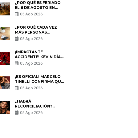
¿POR QUÉ ES FERIADO
EL 6 DE AGOSTO EN
PERÚ? ESTA ES LA
05 Ago 2026
HISTORIA
¿POR QUÉ CADA VEZ
MÁS PERSONAS
UTILIZAN UNA VPN
05 Ago 2026
PARA PROTEGER SU
PRIVACIDAD?
¡IMPACTANTE
ACCIDENTE! KEVIN DÍAZ
CAE DESDE OCHO
05 Ago 2026
METROS EN “ESTO ES
GUERRA” Y GENERA
PREOCUPACIÓN
¡ES OFICIAL! MARCELO
TINELLI CONFIRMA QUE
REGRESÓ CON MILETT
05 Ago 2026
FIGUEROA: “EL AMOR
PUDO MÁS”
¿HABRÁ
RECONCILIACIÓN?
MARIO HART ADMITE
05 Ago 2026
QUE PODRÍA VOLVER
CON KORINA
RIVADENEIRA: “NO LE
CERRARÍA LAS
S
PUERTAS”