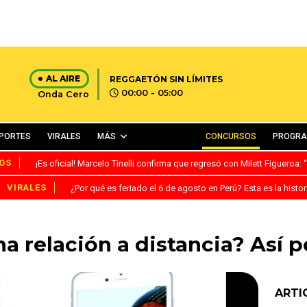
AL AIRE
REGGAETÓN SIN LÍMITES
00:00 - 05:00
Onda Cero
PORTES
VIRALES
MÁS
CONCURSOS
PROGR
OS
¡Es oficial! Marcelo Tinelli confirma que regresó con Milett Figueroa
VIRALES
¿Por qué es feriado el 6 de agosto en Perú? Esta es la histor
na relación a distancia? Así 
ARTI