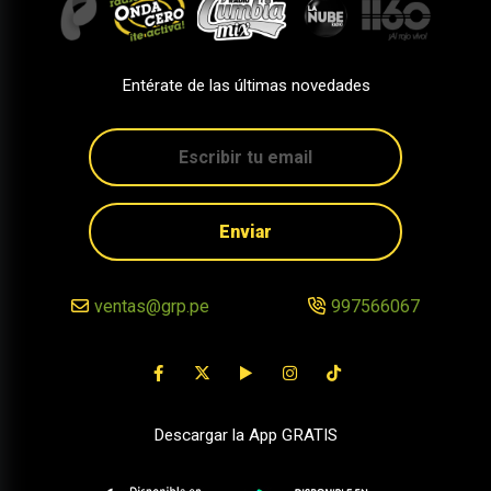
Entérate de las últimas novedades
Enviar
ventas@grp.pe
997566067
Descargar la App GRATIS