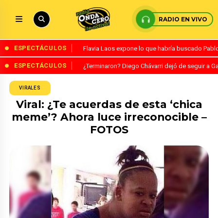
RADIO EN VIVO
ESPECTÁCULOS
Flavia Laos expone lo que habría buscado Pablo 
ESPECTÁCULOS
¿Terminaron? Diego Chávarri dejó de seguir a Ga
VIRALES
Viral: ¿Te acuerdas de esta ‘chica
meme’? Ahora luce irreconocible –
FOTOS