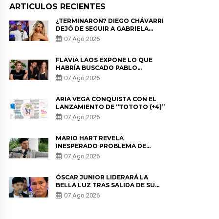
ARTICULOS RECIENTES
¿TERMINARON? DIEGO CHÁVARRI
DEJÓ DE SEGUIR A GABRIELA
HERRERA Y ANUNCIA SU SALIDA
07 Ago 2026
DE PÓDCAST
FLAVIA LAOS EXPONE LO QUE
HABRÍA BUSCADO PABLO
HEREDIA CON ALE FULLER: “UNA
07 Ago 2026
DE LAS PARTES QUERÍA EL
REMEMBER”
ARIA VEGA CONQUISTA CON EL
LANZAMIENTO DE “TOTOTO (+4)”
07 Ago 2026
MARIO HART REVELA
INESPERADO PROBLEMA DE
SALUD ANTES DE SEPARARSE DE
07 Ago 2026
KORINA: “ME ENCONTRARON UN
TUMOR”
ÓSCAR JUNIOR LIDERARÁ LA
BELLA LUZ TRAS SALIDA DE SU
PADRE POR POLÉMICA CON
07 Ago 2026
NALDY SALDAÑA