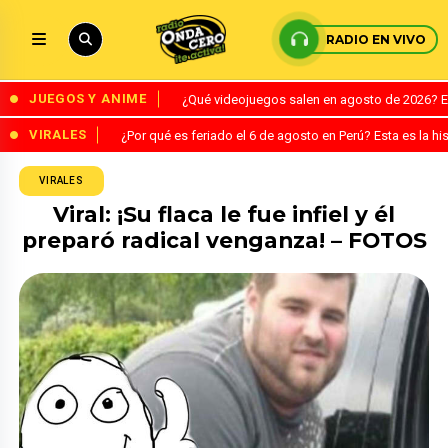
RADIO EN VIVO
JUEGOS Y ANIME
¿Qué videojuegos salen en agosto de 2026? 
VIRALES
¿Por qué es feriado el 6 de agosto en Perú? Esta es la his
VIRALES
Viral: ¡Su flaca le fue infiel y él
preparó radical venganza! – FOTOS