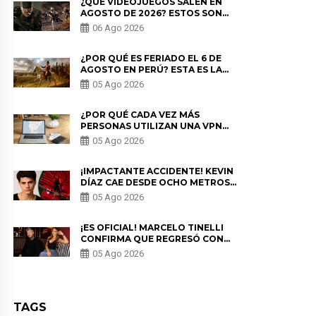
¿QUÉ VIDEOJUEGOS SALEN EN
AGOSTO DE 2026? ESTOS SON
LOS ESTRENOS MÁS ESPERADOS
06 Ago 2026
¿POR QUÉ ES FERIADO EL 6 DE
AGOSTO EN PERÚ? ESTA ES LA
HISTORIA
05 Ago 2026
¿POR QUÉ CADA VEZ MÁS
PERSONAS UTILIZAN UNA VPN
PARA PROTEGER SU
05 Ago 2026
PRIVACIDAD?
¡IMPACTANTE ACCIDENTE! KEVIN
DÍAZ CAE DESDE OCHO METROS
EN “ESTO ES GUERRA” Y GENERA
05 Ago 2026
PREOCUPACIÓN
¡ES OFICIAL! MARCELO TINELLI
CONFIRMA QUE REGRESÓ CON
MILETT FIGUEROA: “EL AMOR
05 Ago 2026
PUDO MÁS”
TAGS