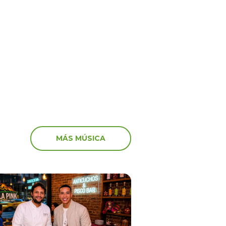
por Venezuela! Así
¡Shock y tristeza en viv
aron algunos artistas
recibieron los streamers
vastador terremoto
noticia de la muerte de
MÁS MÚSICA