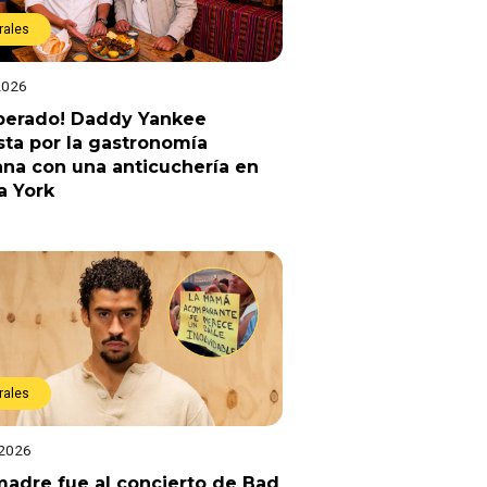
rales
2026
sperado! Daddy Yankee
ta por la gastronomía
na con una anticuchería en
a York
rales
 2026
adre fue al concierto de Bad