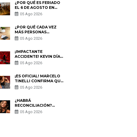
¿POR QUÉ ES FERIADO
EL 6 DE AGOSTO EN
PERÚ? ESTA ES LA
05 Ago 2026
HISTORIA
¿POR QUÉ CADA VEZ
MÁS PERSONAS
UTILIZAN UNA VPN
05 Ago 2026
PARA PROTEGER SU
PRIVACIDAD?
¡IMPACTANTE
ACCIDENTE! KEVIN DÍAZ
CAE DESDE OCHO
05 Ago 2026
METROS EN “ESTO ES
GUERRA” Y GENERA
PREOCUPACIÓN
¡ES OFICIAL! MARCELO
TINELLI CONFIRMA QUE
REGRESÓ CON MILETT
05 Ago 2026
FIGUEROA: “EL AMOR
PUDO MÁS”
¿HABRÁ
RECONCILIACIÓN?
MARIO HART ADMITE
05 Ago 2026
QUE PODRÍA VOLVER
CON KORINA
RIVADENEIRA: “NO LE
CERRARÍA LAS
S
PUERTAS”