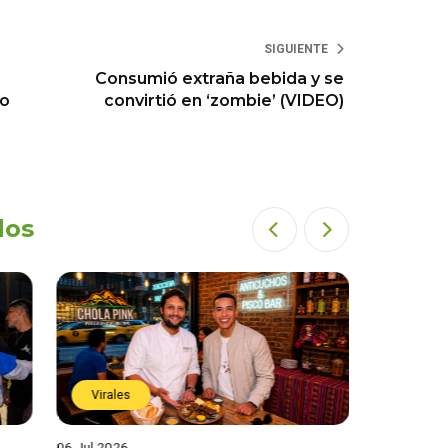
SIGUIENTE
Consumió extraña bebida y se
to
convirtió en ‘zombie’ (VIDEO)
dos
Virales
Virales
06 Jul 2026
25 Jun 202