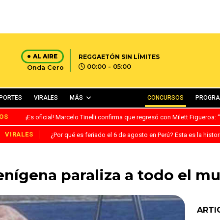
AL AIRE
REGGAETÓN SIN LÍMITES
00:00 - 05:00
Onda Cero
PORTES
VIRALES
MÁS
CONCURSOS
PROGR
OS
¡Es oficial! Marcelo Tinelli confirma que regresó con Milett Figueroa
VIRALES
¿Por qué es feriado el 6 de agosto en Perú? Esta es la histor
lienígena paraliza a todo el 
ARTI