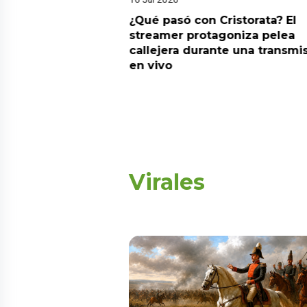
riado el 6 de
¿Qué pasó con Cristorata? El
? Esta es la
streamer protagoniza pelea
callejera durante una transmi
en vivo
Virales