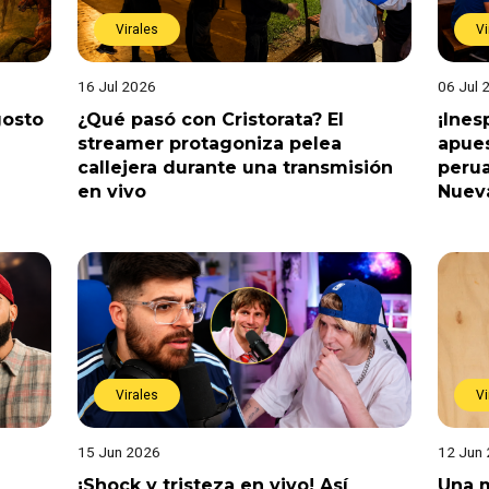
Virales
Vi
16 Jul 2026
06 Jul 
gosto
¿Qué pasó con Cristorata? El
¡Ine
streamer protagoniza pelea
apues
callejera durante una transmisión
perua
en vivo
Nuev
Virales
Vi
15 Jun 2026
12 Jun
¡Shock y tristeza en vivo! Así
Una m