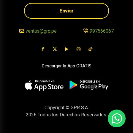
Enviar
ventas@grp.pe
997566067
Descargar la App GRATIS
Copyright © GPR S.A.
2026
Todos los Derechos Reservados.