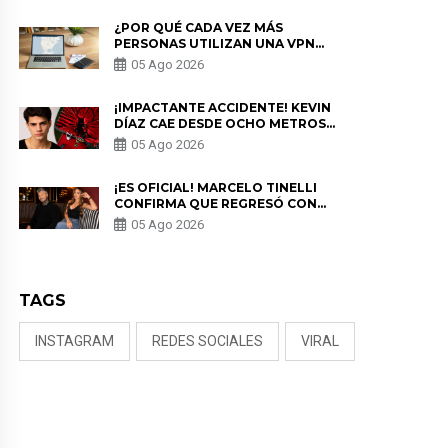
¿POR QUÉ CADA VEZ MÁS
PERSONAS UTILIZAN UNA VPN
PARA PROTEGER SU
05 Ago 2026
PRIVACIDAD?
¡IMPACTANTE ACCIDENTE! KEVIN
DÍAZ CAE DESDE OCHO METROS
EN “ESTO ES GUERRA” Y GENERA
05 Ago 2026
PREOCUPACIÓN
¡ES OFICIAL! MARCELO TINELLI
CONFIRMA QUE REGRESÓ CON
MILETT FIGUEROA: “EL AMOR
05 Ago 2026
PUDO MÁS”
TAGS
INSTAGRAM
REDES SOCIALES
VIRAL