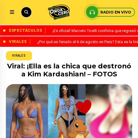
RADIO EN VIVO
ESPECTÁCULOS
¡Es oficial! Marcelo Tinelli confirma que regres
VIRALES
¿Por qué es feriado el 6 de agosto en Perú? Esta es la his
VIRALES
Viral: ¡Ella es la chica que destronó
a Kim Kardashian! – FOTOS