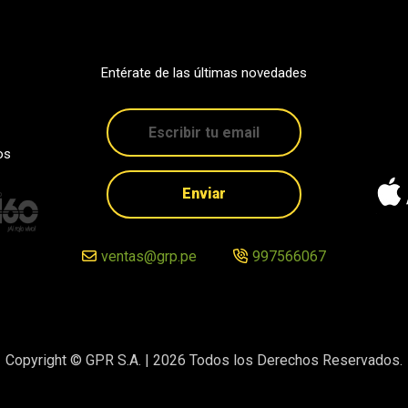
Entérate de las últimas novedades
os
Enviar
ventas@grp.pe
997566067
Copyright © GPR S.A. |
2026
Todos los Derechos Reservados.