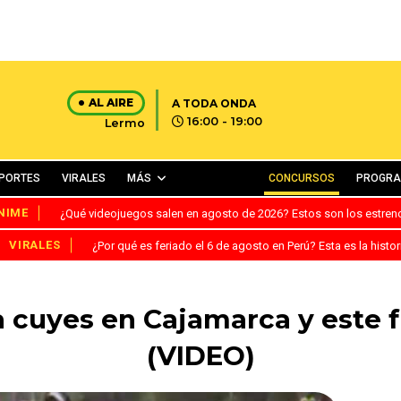
AL AIRE
A TODA ONDA
16:00 - 19:00
Lermo
PORTES
VIRALES
MÁS
CONCURSOS
PROGR
NIME
¿Qué videojuegos salen en agosto de 2026? Estos son los estre
VIRALES
¿Por qué es feriado el 6 de agosto en Perú? Esta es la histor
a cuyes en Cajamarca y este 
(VIDEO)