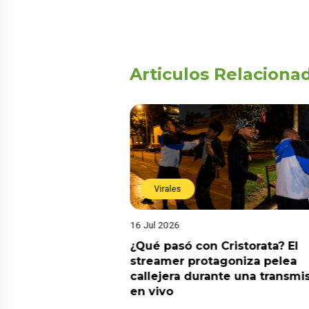
Articulos Relaciona
Virales
16 Jul 2026
riado el 6 de
¿Qué pasó con Cristorata? El
? Esta es la
streamer protagoniza pelea
callejera durante una transmi
en vivo