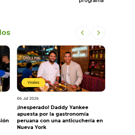
programa
dos
Virales
Virales
06 Jul 2026
25 Jun 202
¡Inesperado! Daddy Yankee
¡Juntos 
apuesta por la gastronomía
reaccion
sión
peruana con una anticuchería en
ante de
Nueva York