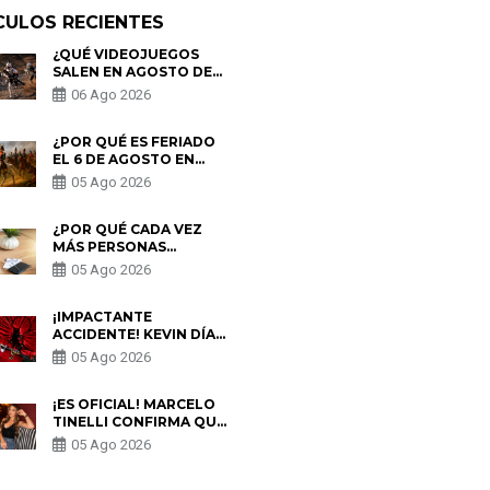
CULOS RECIENTES
¿QUÉ VIDEOJUEGOS
SALEN EN AGOSTO DE
2026? ESTOS SON LOS
06 Ago 2026
ESTRENOS MÁS
ESPERADOS
¿POR QUÉ ES FERIADO
EL 6 DE AGOSTO EN
PERÚ? ESTA ES LA
05 Ago 2026
HISTORIA
¿POR QUÉ CADA VEZ
MÁS PERSONAS
UTILIZAN UNA VPN
05 Ago 2026
PARA PROTEGER SU
PRIVACIDAD?
¡IMPACTANTE
ACCIDENTE! KEVIN DÍAZ
CAE DESDE OCHO
05 Ago 2026
METROS EN “ESTO ES
GUERRA” Y GENERA
PREOCUPACIÓN
¡ES OFICIAL! MARCELO
TINELLI CONFIRMA QUE
REGRESÓ CON MILETT
05 Ago 2026
FIGUEROA: “EL AMOR
PUDO MÁS”