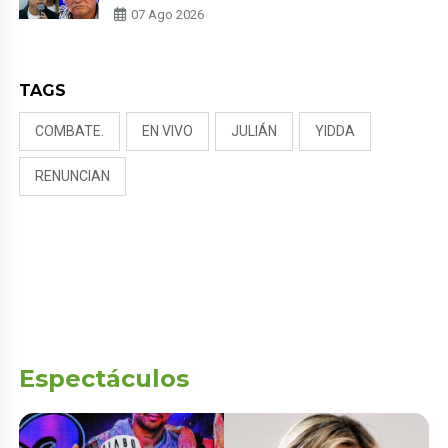
PADRE POR POLÉMICA CON
07 Ago 2026
NALDY SALDAÑA
TAGS
COMBATE.
EN VIVO
JULIÁN
YIDDA
RENUNCIAN
Espectáculos