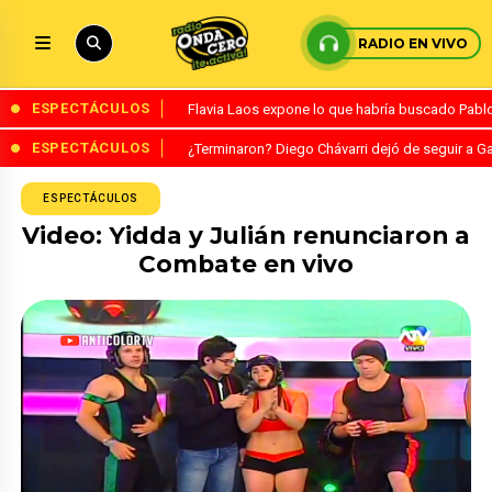
RADIO EN VIVO
ESPECTÁCULOS
Flavia Laos expone lo que habría buscado Pablo 
ESPECTÁCULOS
¿Terminaron? Diego Chávarri dejó de seguir a Ga
ESPECTÁCULOS
Video: Yidda y Julián renunciaron a
Combate en vivo