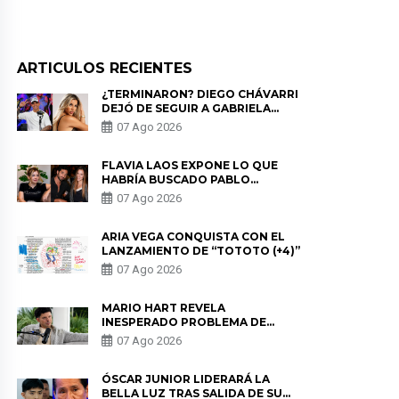
ARTICULOS RECIENTES
¿TERMINARON? DIEGO CHÁVARRI
DEJÓ DE SEGUIR A GABRIELA
HERRERA Y ANUNCIA SU SALIDA
07 Ago 2026
DE PÓDCAST
FLAVIA LAOS EXPONE LO QUE
HABRÍA BUSCADO PABLO
HEREDIA CON ALE FULLER: “UNA
07 Ago 2026
DE LAS PARTES QUERÍA EL
REMEMBER”
ARIA VEGA CONQUISTA CON EL
LANZAMIENTO DE “TOTOTO (+4)”
07 Ago 2026
MARIO HART REVELA
INESPERADO PROBLEMA DE
SALUD ANTES DE SEPARARSE DE
07 Ago 2026
KORINA: “ME ENCONTRARON UN
TUMOR”
ÓSCAR JUNIOR LIDERARÁ LA
BELLA LUZ TRAS SALIDA DE SU