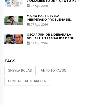
LANZAMIENTO DE “TOTOTO (+4)”
07 Ago 2026
MARIO HART REVELA
INESPERADO PROBLEMA DE
SALUD ANTES DE SEPARARSE DE
07 Ago 2026
KORINA: “ME ENCONTRARON UN
TUMOR”
ÓSCAR JUNIOR LIDERARÁ LA
BELLA LUZ TRAS SALIDA DE SU
PADRE POR POLÉMICA CON
07 Ago 2026
NALDY SALDAÑA
TAGS
SHEYLA ROJAS
ANTONIO PAVON
COMBATE. RUTH KRUGER