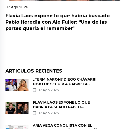
07 Ago 2026
Flavia Laos expone lo que habría buscado
Pablo Heredia con Ale Fuller: “Una de las
partes quería el remember”
ARTICULOS RECIENTES
¿TERMINARON? DIEGO CHÁVARRI
DEJÓ DE SEGUIR A GABRIELA
HERRERA Y ANUNCIA SU SALIDA
07 Ago 2026
DE PÓDCAST
FLAVIA LAOS EXPONE LO QUE
HABRÍA BUSCADO PABLO
HEREDIA CON ALE FULLER: “UNA
07 Ago 2026
DE LAS PARTES QUERÍA EL
REMEMBER”
ARIA VEGA CONQUISTA CON EL