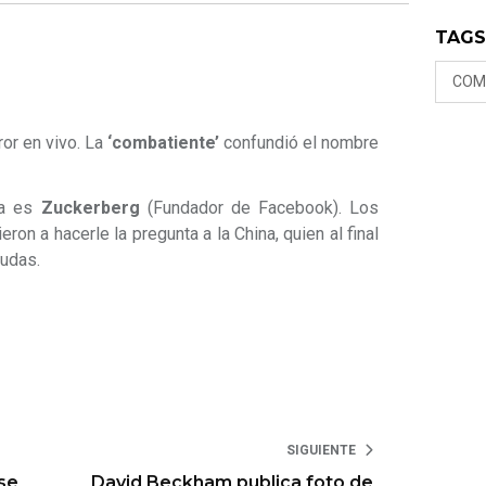
TAG
COM
or en vivo. La
‘combatiente’
confundió el nombre
pa es
Zuckerberg
(Fundador de Facebook). Los
ron a hacerle la pregunta a la China, quien al final
dudas.
SIGUIENTE
 se
David Beckham publica foto de