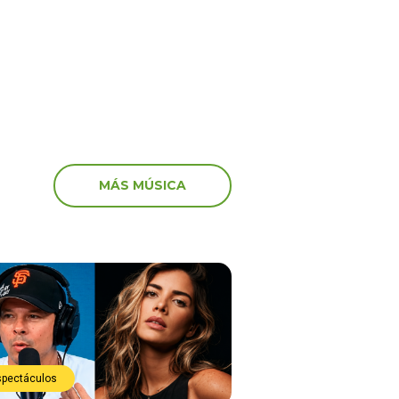
e justo”
MÁS MÚSICA
spectáculos