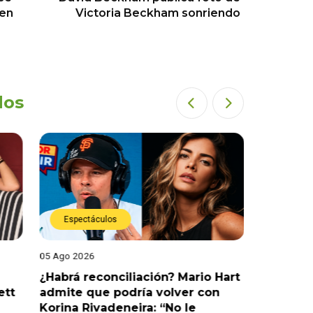
 en
Victoria Beckham sonriendo
dos
Espectáculos
Espect
05 Ago 2026
05 Ago 202
¿Habrá reconciliación? Mario Hart
Naldy Sa
ett
admite que podría volver con
que vivi
Korina Rivadeneira: “No le
denuncia