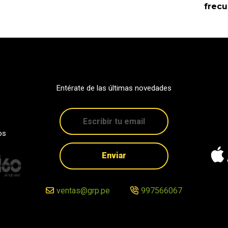
frec
Entérate de las últimas novedades
os
Enviar
ventas@grp.pe
997566067