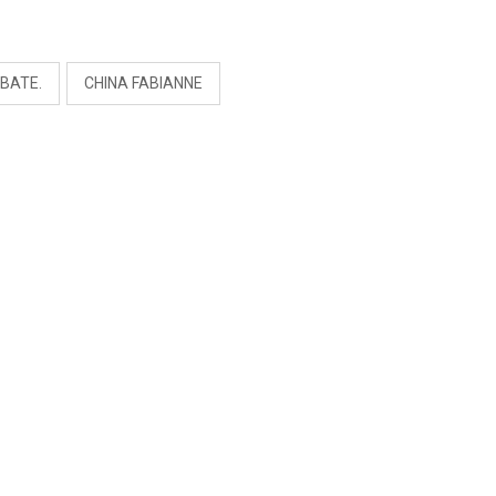
RIVADENEIRA: “NO LE
CERRARÍA LAS
S
PUERTAS”
BATE.
CHINA FABIANNE