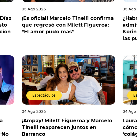
05 Ago 2026
05 Ago
 Díaz
¡Es oficial! Marcelo Tinelli confirma
¿Habr
sto
que regresó con Milett Figueroa:
admit
ción
“El amor pudo más”
Korin
las p
Espectáculos
E
04 Ago 2026
04 Ago
a
¡Ampay! Milett Figueroa y Marcelo
Laura
Tinelli reaparecen juntos en
cómo 
 “No
Barranco
‘colá