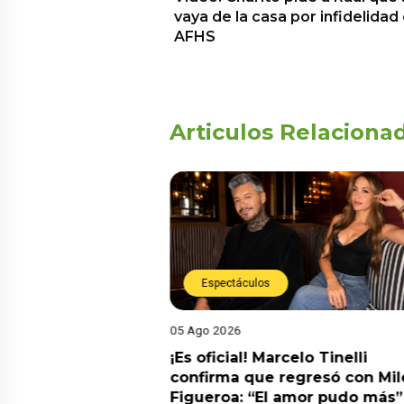
vaya de la casa por infidelidad
AFHS
Articulos Relaciona
Espectáculos
05 Ago 2026
cidente! Kevin
¡Es oficial! Marcelo Tinelli
e ocho metros en
confirma que regresó con Mil
a” y genera
Figueroa: “El amor pudo más”