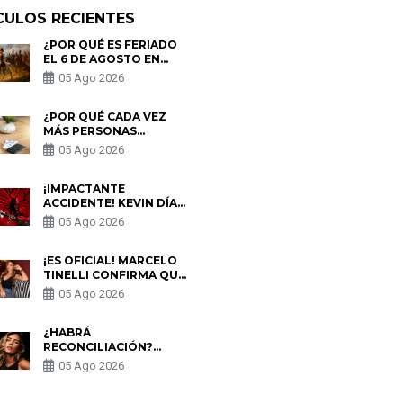
CULOS RECIENTES
¿POR QUÉ ES FERIADO
EL 6 DE AGOSTO EN
PERÚ? ESTA ES LA
05 Ago 2026
HISTORIA
¿POR QUÉ CADA VEZ
MÁS PERSONAS
UTILIZAN UNA VPN
05 Ago 2026
PARA PROTEGER SU
PRIVACIDAD?
¡IMPACTANTE
ACCIDENTE! KEVIN DÍAZ
CAE DESDE OCHO
05 Ago 2026
METROS EN “ESTO ES
GUERRA” Y GENERA
PREOCUPACIÓN
¡ES OFICIAL! MARCELO
TINELLI CONFIRMA QUE
REGRESÓ CON MILETT
05 Ago 2026
FIGUEROA: “EL AMOR
PUDO MÁS”
¿HABRÁ
RECONCILIACIÓN?
MARIO HART ADMITE
05 Ago 2026
QUE PODRÍA VOLVER
CON KORINA