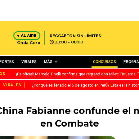
AL AIRE
REGGAETON SIN LÍMITES
23:00 - 00:00
Onda Cero
PORTES
VIRALES
MÁS
CONCURSOS
PROGR
OS
¡Es oficial! Marcelo Tinelli confirma que regresó con Milett Figueroa
VIRALES
¿Por qué es feriado el 6 de agosto en Perú? Esta es la histor
 China Fabianne confunde el
en Combate