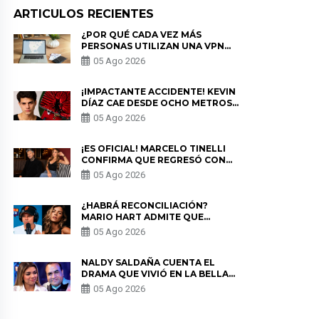
ARTICULOS RECIENTES
¿POR QUÉ CADA VEZ MÁS
PERSONAS UTILIZAN UNA VPN
PARA PROTEGER SU
05 Ago 2026
PRIVACIDAD?
¡IMPACTANTE ACCIDENTE! KEVIN
DÍAZ CAE DESDE OCHO METROS
EN “ESTO ES GUERRA” Y GENERA
05 Ago 2026
PREOCUPACIÓN
¡ES OFICIAL! MARCELO TINELLI
CONFIRMA QUE REGRESÓ CON
MILETT FIGUEROA: “EL AMOR
05 Ago 2026
PUDO MÁS”
¿HABRÁ RECONCILIACIÓN?
MARIO HART ADMITE QUE
PODRÍA VOLVER CON KORINA
05 Ago 2026
RIVADENEIRA: “NO LE CERRARÍA
LAS PUERTAS”
NALDY SALDAÑA CUENTA EL
DRAMA QUE VIVIÓ EN LA BELLA
LUZ TRAS DENUNCIA AL
05 Ago 2026
DIRECTOR MUSICAL: “NO ME
PARECE JUSTO”