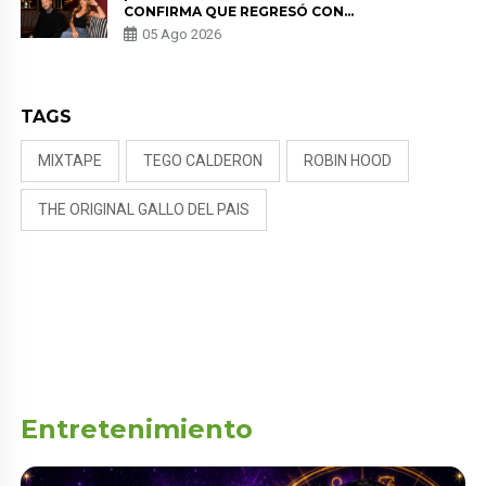
CONFIRMA QUE REGRESÓ CON
MILETT FIGUEROA: “EL AMOR
05 Ago 2026
PUDO MÁS”
TAGS
MIXTAPE
TEGO CALDERON
ROBIN HOOD
THE ORIGINAL GALLO DEL PAIS
Entretenimiento