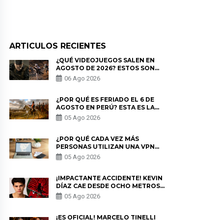
ARTICULOS RECIENTES
¿QUÉ VIDEOJUEGOS SALEN EN
AGOSTO DE 2026? ESTOS SON
LOS ESTRENOS MÁS ESPERADOS
06 Ago 2026
¿POR QUÉ ES FERIADO EL 6 DE
AGOSTO EN PERÚ? ESTA ES LA
HISTORIA
05 Ago 2026
¿POR QUÉ CADA VEZ MÁS
PERSONAS UTILIZAN UNA VPN
PARA PROTEGER SU
05 Ago 2026
PRIVACIDAD?
¡IMPACTANTE ACCIDENTE! KEVIN
DÍAZ CAE DESDE OCHO METROS
EN “ESTO ES GUERRA” Y GENERA
05 Ago 2026
PREOCUPACIÓN
¡ES OFICIAL! MARCELO TINELLI