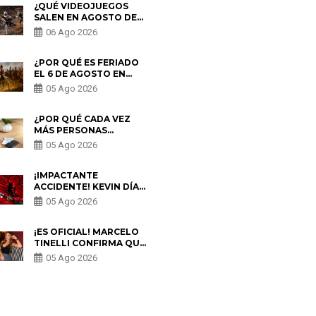
¿QUÉ VIDEOJUEGOS
SALEN EN AGOSTO DE
2026? ESTOS SON LOS
06 Ago 2026
ESTRENOS MÁS
ESPERADOS
¿POR QUÉ ES FERIADO
EL 6 DE AGOSTO EN
PERÚ? ESTA ES LA
05 Ago 2026
HISTORIA
¿POR QUÉ CADA VEZ
MÁS PERSONAS
UTILIZAN UNA VPN
05 Ago 2026
PARA PROTEGER SU
PRIVACIDAD?
¡IMPACTANTE
ACCIDENTE! KEVIN DÍAZ
CAE DESDE OCHO
05 Ago 2026
METROS EN “ESTO ES
GUERRA” Y GENERA
PREOCUPACIÓN
¡ES OFICIAL! MARCELO
TINELLI CONFIRMA QUE
REGRESÓ CON MILETT
05 Ago 2026
FIGUEROA: “EL AMOR
PUDO MÁS”
S