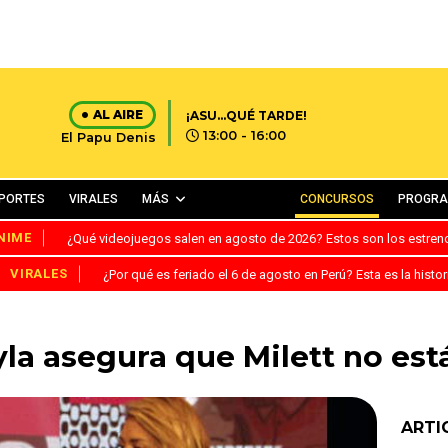
AL AIRE
¡ASU...QUÉ TARDE!
13:00 - 16:00
El Papu Denis
PORTES
VIRALES
MÁS
CONCURSOS
PROGR
NIME
¿Qué videojuegos salen en agosto de 2026? Estos son los estre
VIRALES
¿Por qué es feriado el 6 de agosto en Perú? Esta es la histor
la asegura que Milett no está
ARTI