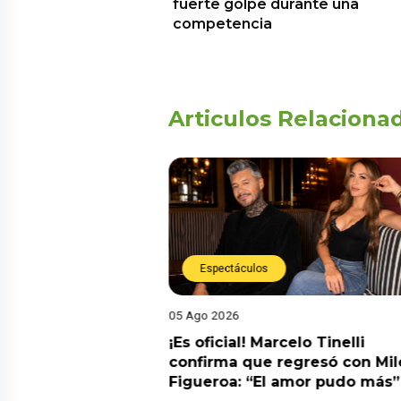
fuerte golpe durante una
competencia
Articulos Relaciona
Espectáculos
05 Ago 2026
cidente! Kevin
¡Es oficial! Marcelo Tinelli
e ocho metros en
confirma que regresó con Mil
a” y genera
Figueroa: “El amor pudo más”