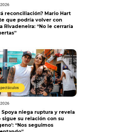
 2026
á reconciliación? Mario Hart
e que podría volver con
a Rivadeneira: “No le cerraría
uertas”
spectáculos
 2026
 Spoya niega ruptura y revela
sigue su relación con su
geno’: “Nos seguimos
uentando”