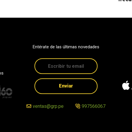
Entérate de las últimas novedades
os
Enviar
ventas@grp.pe
997566067