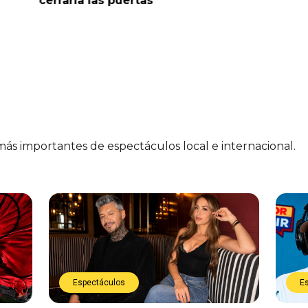
cerraría las puertas”
me parec
 más importantes de espectáculos local e internacional.
Espectáculos
E