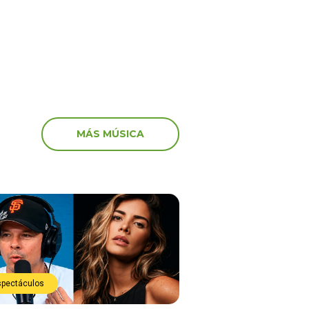
e justo”
MÁS MÚSICA
spectáculos