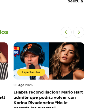
película
dos
Espectáculos
Espect
05 Ago 2026
05 Ago 202
¿Habrá reconciliación? Mario Hart
Naldy Sa
ett
admite que podría volver con
que vivi
Korina Rivadeneira: “No le
denuncia