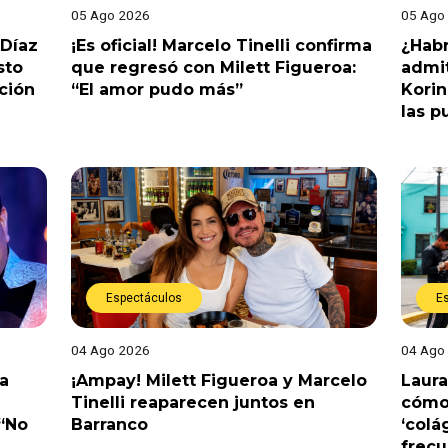
05 Ago 2026
05 Ago
 Díaz
¡Es oficial! Marcelo Tinelli confirma
¿Habr
sto
que regresó con Milett Figueroa:
admit
ción
“El amor pudo más”
Korin
las p
Espectáculos
E
04 Ago 2026
04 Ago
a
¡Ampay! Milett Figueroa y Marcelo
Laura
Tinelli reaparecen juntos en
cómo 
 “No
Barranco
‘colá
frec