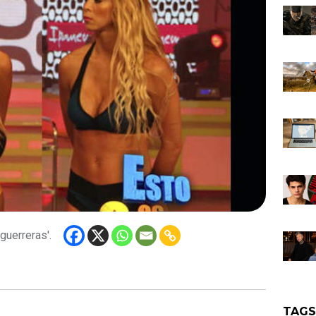
guerreras'.
TAG