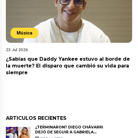
Música
23 Jul 2026
¿Sabías que Daddy Yankee estuvo al borde de
la muerte? El disparo que cambió su vida para
siempre
ARTICULOS RECIENTES
¿TERMINARON? DIEGO CHÁVARRI
DEJÓ DE SEGUIR A GABRIELA
HERRERA Y ANUNCIA SU SALIDA