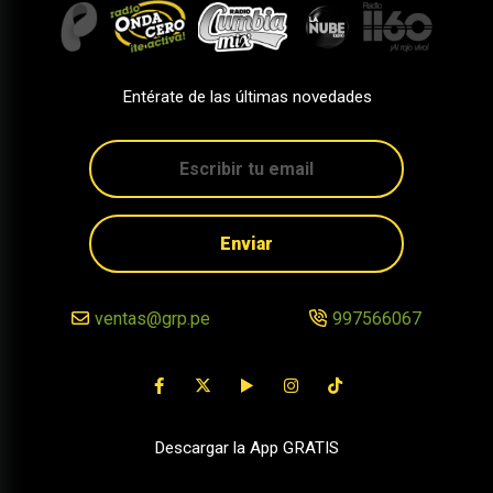
Entérate de las últimas novedades
Enviar
ventas@grp.pe
997566067
Descargar la App GRATIS