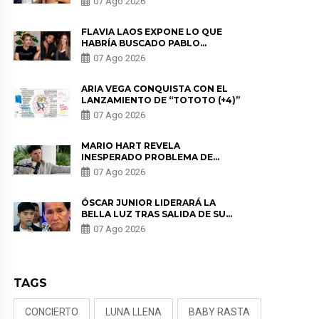
07 Ago 2026
DE PÓDCAST
FLAVIA LAOS EXPONE LO QUE
HABRÍA BUSCADO PABLO
HEREDIA CON ALE FULLER: “UNA
07 Ago 2026
DE LAS PARTES QUERÍA EL
REMEMBER”
ARIA VEGA CONQUISTA CON EL
LANZAMIENTO DE “TOTOTO (+4)”
07 Ago 2026
MARIO HART REVELA
INESPERADO PROBLEMA DE
SALUD ANTES DE SEPARARSE DE
07 Ago 2026
KORINA: “ME ENCONTRARON UN
TUMOR”
ÓSCAR JUNIOR LIDERARÁ LA
BELLA LUZ TRAS SALIDA DE SU
PADRE POR POLÉMICA CON
07 Ago 2026
NALDY SALDAÑA
TAGS
CONCIERTO
LUNA LLENA
BABY RASTA