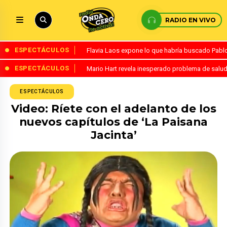
RADIO EN VIVO
ESPECTÁCULOS
Flavia Laos expone lo que habría buscado Pablo 
ESPECTÁCULOS
Mario Hart revela inesperado problema de salud
ESPECTÁCULOS
Video: Ríete con el adelanto de los
nuevos capítulos de ‘La Paisana
Jacinta’