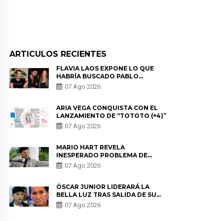
ARTICULOS RECIENTES
FLAVIA LAOS EXPONE LO QUE
HABRÍA BUSCADO PABLO
HEREDIA CON ALE FULLER: “UNA
07 Ago 2026
DE LAS PARTES QUERÍA EL
REMEMBER”
ARIA VEGA CONQUISTA CON EL
LANZAMIENTO DE “TOTOTO (+4)”
07 Ago 2026
MARIO HART REVELA
INESPERADO PROBLEMA DE
SALUD ANTES DE SEPARARSE DE
07 Ago 2026
KORINA: “ME ENCONTRARON UN
TUMOR”
ÓSCAR JUNIOR LIDERARÁ LA
BELLA LUZ TRAS SALIDA DE SU
PADRE POR POLÉMICA CON
07 Ago 2026
NALDY SALDAÑA