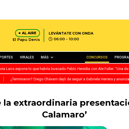
AL AIRE
LEVÁNTATE CON ONDA
06:00 - 10:00
El Papu Denis
PORTES
VIRALES
MÁS
CONCURSOS
PROGR
avia Laos expone lo que habría buscado Pablo Heredia con Ale Fuller: “Una de
S
¿Terminaron? Diego Chávarri dejó de seguir a Gabriela Herrera y anunci
 la extraordinaria presentac
Calamaro’