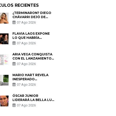
CULOS RECIENTES
¿TERMINARON? DIEGO
CHÁVARRI DEJÓ DE
SEGUIR A GABRIELA
07 Ago 2026
HERRERA Y ANUNCIA SU
SALIDA DE PÓDCAST
FLAVIA LAOS EXPONE
LO QUE HABRÍA
BUSCADO PABLO
07 Ago 2026
HEREDIA CON ALE
FULLER: “UNA DE LAS
PARTES QUERÍA EL
ARIA VEGA CONQUISTA
REMEMBER”
CON EL LANZAMIENTO
DE “TOTOTO (+4)”
07 Ago 2026
MARIO HART REVELA
INESPERADO
PROBLEMA DE SALUD
07 Ago 2026
ANTES DE SEPARARSE
DE KORINA: “ME
ENCONTRARON UN
ÓSCAR JUNIOR
TUMOR”
LIDERARÁ LA BELLA LUZ
TRAS SALIDA DE SU
07 Ago 2026
PADRE POR POLÉMICA
CON NALDY SALDAÑA