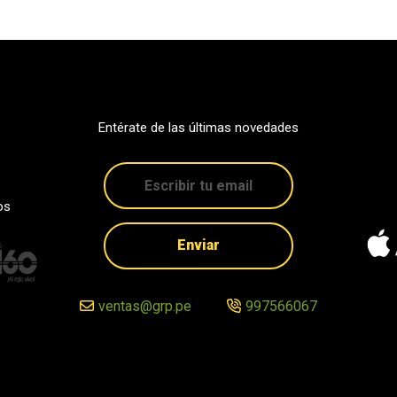
Entérate de las últimas novedades
os
Enviar
ventas@grp.pe
997566067