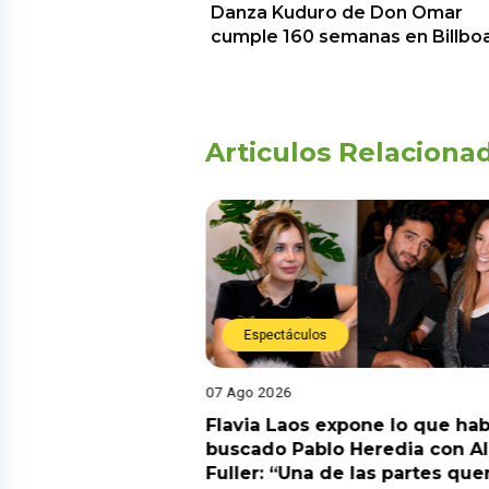
Danza Kuduro de Don Omar
cumple 160 semanas en Billbo
Articulos Relaciona
Espectáculos
07 Ago 2026
Diego Chávarri
Flavia Laos expone lo que hab
 a Gabriela Herrera
buscado Pablo Heredia con A
alida de pódcast
Fuller: “Una de las partes que