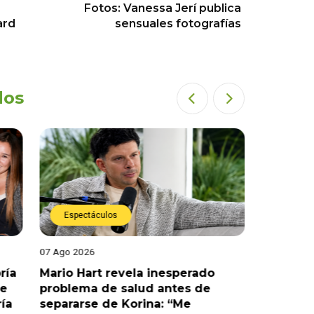
Fotos: Vanessa Jerí publica
ard
sensuales fotografías
dos
Espectáculos
Espect
07 Ago 2026
07 Ago 202
ría
Mario Hart revela inesperado
Óscar Ju
le
problema de salud antes de
tras sal
ría
separarse de Korina: “Me
polémic