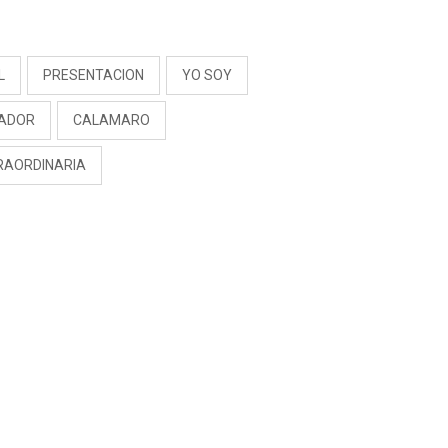
S
L
PRESENTACION
YO SOY
ADOR
CALAMARO
RAORDINARIA