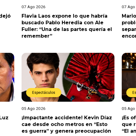
07 Ago 2026
07 Ago
dejó
Flavia Laos expone lo que habría
Mario
buscado Pablo Heredia con Ale
prob
Fuller: “Una de las partes quería el
separ
remember”
enco
Espectáculos
E
05 Ago 2026
05 Ago
 Luz
¡Impactante accidente! Kevin Díaz
¡Es o
cae desde ocho metros en “Esto
que r
es guerra” y genera preocupación
“El 